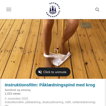
Toggle
menu
Instruktionsfilm: Påklædningspind med krog
Sundhed og omsorg
1.433 views
3. november 2020
instruktionsfilm
,
påklædning
,
straksudlevering
,
U&R
,
velfærdsteknologi
,
vta