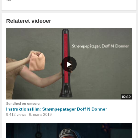
Relateret videoer
02:10
Sundhed og omsorg
Instruktionsfilm: Strømpepatager Doff N Donner
9.412 views
6. marts 2019