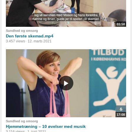
03:58
Sundhed og omsorg
Den første skemad.mp4
3.457 views
12. marts 2021
17:08
Sundhed og omsorg
Hjemmetræning – 10 øvelser med musik
3.116 views
1. juni 2021