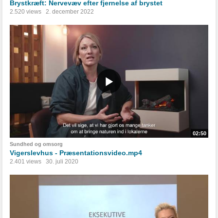
Brystkræft: Nervevæv efter fjernelse af brystet
2.520 views
2. december 2022
02:50
Sundhed og omsorg
Vigerslevhus - Præsentationsvideo.mp4
2.401 views
30. juli 2020