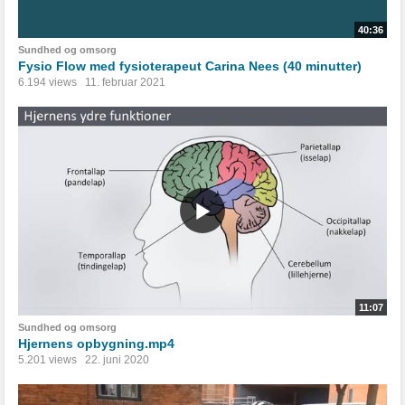
40:36
Sundhed og omsorg
Fysio Flow med fysioterapeut Carina Nees (40 minutter)
6.194 views
11. februar 2021
11:07
Sundhed og omsorg
Hjernens opbygning.mp4
5.201 views
22. juni 2020