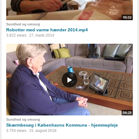
09:02
Sundhed og omsorg
Robotter med varme hænder 2014.mp4
3.822 views
27. marts 2014
04:28
Sundhed og omsorg
Skærmbesøg i Københavns Kommune - hjemmepleje
3.754 views
15. august 2018