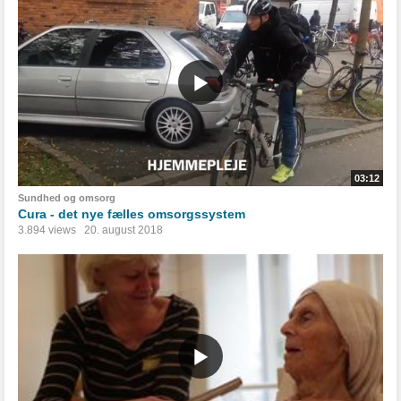
03:12
Sundhed og omsorg
Cura - det nye fælles omsorgssystem
3.894 views
20. august 2018