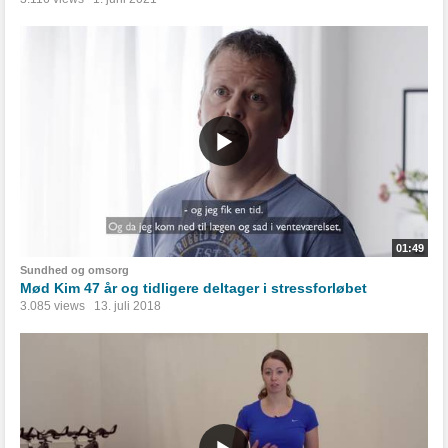
01:49
Sundhed og omsorg
Mød Kim 47 år og tidligere deltager i stressforløbet
3.085 views
13. juli 2018