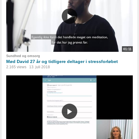
01:11
Sundhed og omsorg
Mød David 27 år og tidligere deltager i stressforløbet
2.165 views
13. juli 2018