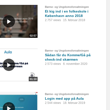
Børne- og Ungdomsforvaltningen
Et kig ind i en folkeskole i
København anno 2018
2.757 views
15. februar 2018
02:57
Børne- og Ungdomsforvaltningen
Sådan får du Komme/Gå på
check-ind skærmen
2.573 views
6. november 2020
01:10
Børne- og Ungdomsforvaltningen
Login med app på Aula
2.544 views
18. februar 2019