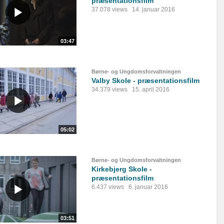
præsentationsfilm
37.078 views
14. januar 2016
03:47
Børne- og Ungdomsforvaltningen
Valby Skole - præsentationsfilm
34.379 views
15. april 2016
05:02
Børne- og Ungdomsforvaltningen
Kirkebjerg Skole -
præsentationsfilm
6.437 views
6. januar 2016
03:51