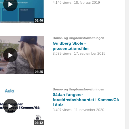
4.146 views
18. februar 2019
05:46
Børne- og Ungdomsforvaltningen
Guldberg Skole -
præsentationsfilm
3.539 views
17. september 2015
04:25
Børne- og Ungdomsforvaltningen
Sådan fungerer
forældredashboardet i Komme/Gå
i Aula
3.407 views
11. november 2020
02:12