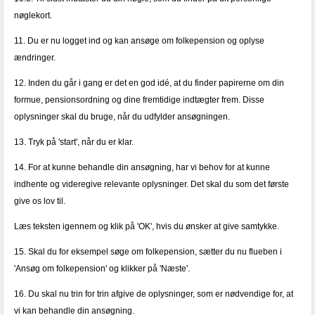
nøglekort.
11. Du er nu logget ind og kan ansøge om folkepension og oplyse
ændringer.
12. Inden du går i gang er det en god idé, at du finder papirerne om din
formue, pensionsordning og dine fremtidige indtægter frem. Disse
oplysninger skal du bruge, når du udfylder ansøgningen.
13. Tryk på 'start', når du er klar.
14. For at kunne behandle din ansøgning, har vi behov for at kunne
indhente og videregive relevante oplysninger. Det skal du som det første
give os lov til.
Læs teksten igennem og klik på 'OK', hvis du ønsker at give samtykke.
15. Skal du for eksempel søge om folkepension, sætter du nu flueben i
'Ansøg om folkepension' og klikker på 'Næste'.
16. Du skal nu trin for trin afgive de oplysninger, som er nødvendige for, at
vi kan behandle din ansøgning.