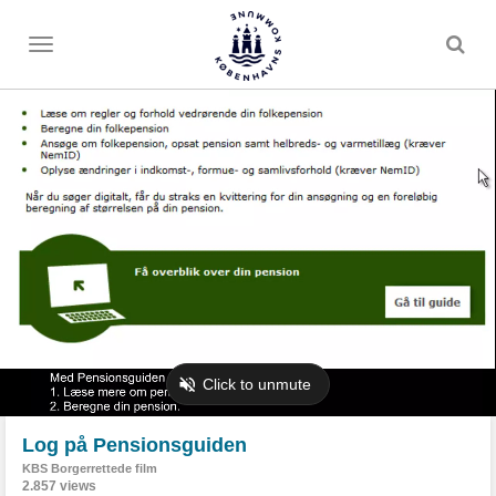
Toggle
menu
Log på Pensionsguiden
KBS Borgerrettede film
2.857 views