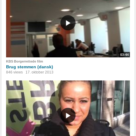
03:44
KBS Borgerrettede film
Brug stemmen (dansk)
846 views
17. oktober 2013