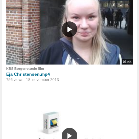
01:44
KBS Borgerrettede film
Eja Christensen.mp4
756 views
18. november 2013