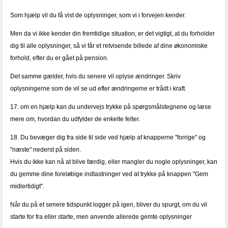
Som hjælp vil du få vist de oplysninger, som vi i forvejen kender.
Men da vi ikke kender din fremtidige situation, er det vigtigt, at du forholder
dig til alle oplysninger, så vi får et retvisende billede af dine økonomiske
forhold, efter du er gået på pension.
Det samme gælder, hvis du senere vil oplyse ændringer. Skriv
oplysningerne som de vil se ud efter ændringerne er trådt i kraft.
17. om en hjælp kan du undervejs trykke på spørgsmålstegnene og læse
mere om, hvordan du udfylder de enkelte felter.
18. Du bevæger dig fra side til side ved hjælp af knapperne "forrige" og
"næste" nederst på siden.
Hvis du ikke kan nå at blive færdig, eller mangler du nogle oplysninger, kan
du gemme dine foreløbige indtastninger ved at trykke på knappen "Gem
midlertidigt".
Når du på et senere tidspunkt logger på igen, bliver du spurgt, om du vil
starte for fra eller starte, men anvende allerede gemte oplysninger