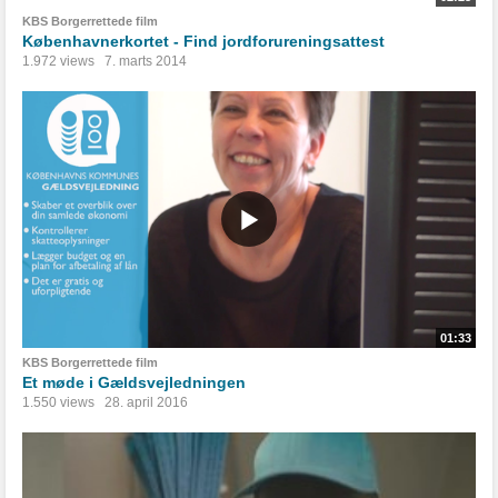
KBS Borgerrettede film
Københavnerkortet - Find jordforureningsattest
1.972 views
7. marts 2014
01:33
KBS Borgerrettede film
Et møde i Gældsvejledningen
1.550 views
28. april 2016