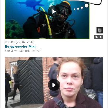
00:48
KBS Borgerrettede film
Borgerservice Mini
589 views
30. oktober 2014