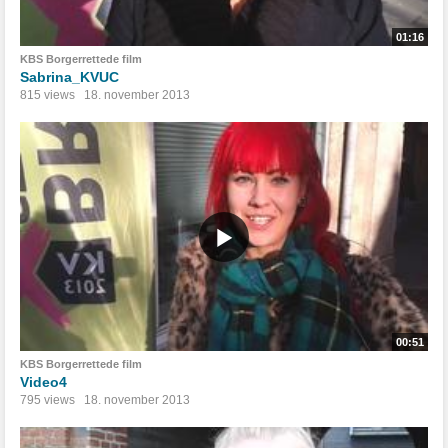
01:16
KBS Borgerrettede film
Sabrina_KVUC
815 views
18. november 2013
00:51
KBS Borgerrettede film
Video4
795 views
18. november 2013