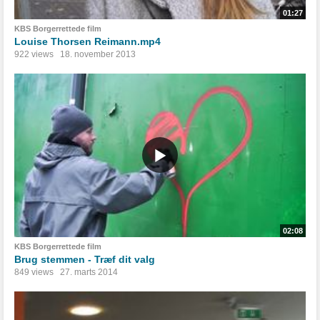
01:27
KBS Borgerrettede film
Louise Thorsen Reimann.mp4
922 views
18. november 2013
02:08
KBS Borgerrettede film
Brug stemmen - Træf dit valg
849 views
27. marts 2014