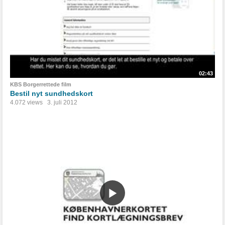
02:43
KBS Borgerrettede film
Bestil nyt sundhedskort
4.072 views
3. juli 2012