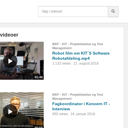
 videoer
ØKF - KIT - Projektledelse og Test
Management
Robot film om KIT´S Software
Robotafdeling.mp4
1.132 views
21. august 2018
01:44
ØKF - KIT - Projektledelse og Test
Management
Fagkoordinator i Koncern IT -
Interview
955 views
16. januar 2018
00:58