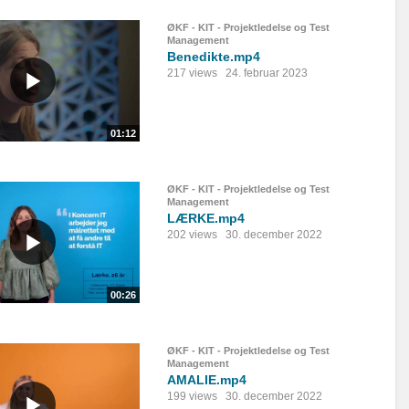
ØKF - KIT - Projektledelse og Test
Management
Benedikte.mp4
217 views
24. februar 2023
01:12
ØKF - KIT - Projektledelse og Test
Management
LÆRKE.mp4
202 views
30. december 2022
00:26
ØKF - KIT - Projektledelse og Test
Management
AMALIE.mp4
199 views
30. december 2022