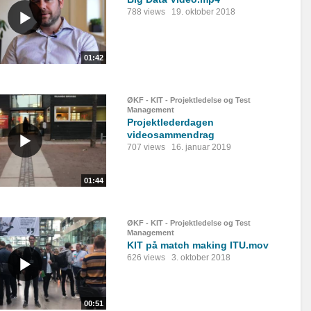
788 views
19. oktober 2018
01:42
ØKF - KIT - Projektledelse og Test
Management
Projektlederdagen
videosammendrag
707 views
16. januar 2019
01:44
ØKF - KIT - Projektledelse og Test
Management
KIT på match making ITU.mov
626 views
3. oktober 2018
00:51