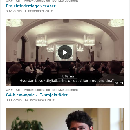
ØKF - KIT - Projektledelse og Test Management
Projektlederdagen teaser
892 views
1. november 2018
01:03
ØKF - KIT - Projektledelse og Test Management
Gå-hjem-møde - IT-projektrådet
830 views
14. november 2018