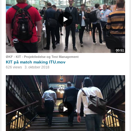
00:51
ØKF - KIT - Projektledelse og Test Management
KIT på match making ITU.mov
626 views
3. oktober 2018