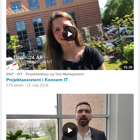
01:35
ØKF - KIT - Projektledelse og Test Management
Projektassistent i Koncern IT
579 views
15. maj 2018