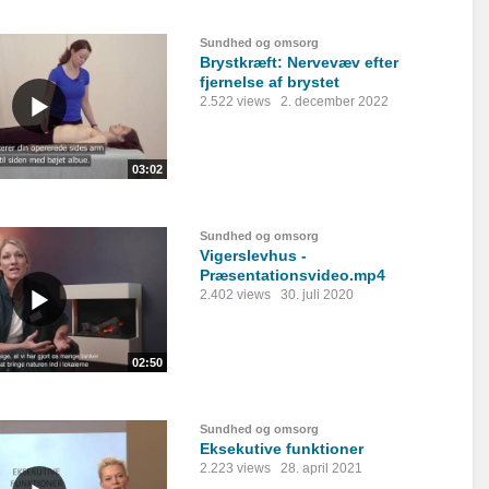
Sundhed og omsorg
Brystkræft: Nervevæv efter
fjernelse af brystet
2.522 views
2. december 2022
03:02
Sundhed og omsorg
Vigerslevhus -
Præsentationsvideo.mp4
2.402 views
30. juli 2020
02:50
Sundhed og omsorg
Eksekutive funktioner
2.223 views
28. april 2021