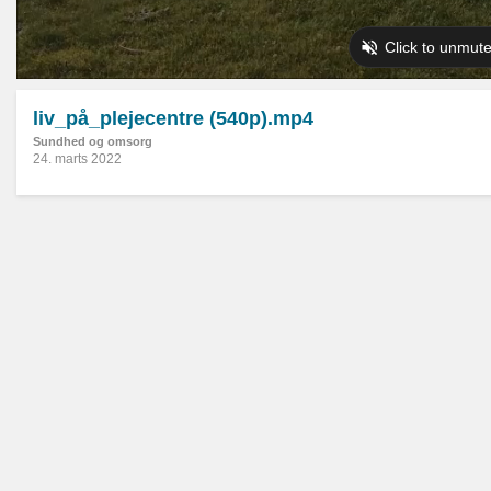
liv_på_plejecentre (540p).mp4
Sundhed og omsorg
24. marts 2022