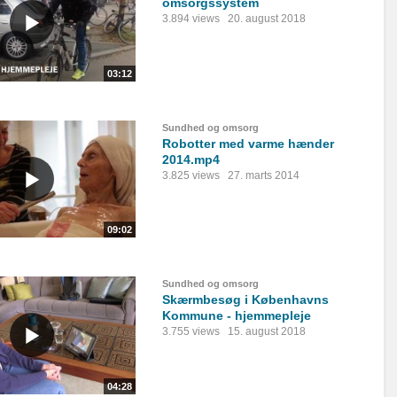
omsorgssystem
3.894 views
20. august 2018
03:12
Sundhed og omsorg
Robotter med varme hænder
2014.mp4
3.825 views
27. marts 2014
09:02
Sundhed og omsorg
Skærmbesøg i Københavns
Kommune - hjemmepleje
3.755 views
15. august 2018
04:28