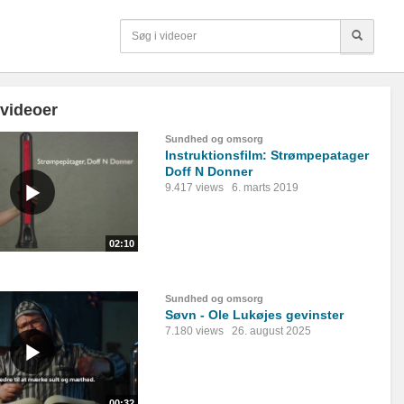
 videoer
Sundhed og omsorg
Instruktionsfilm: Strømpepatager
Doff N Donner
9.417 views
6. marts 2019
02:10
Sundhed og omsorg
Søvn - Ole Lukøjes gevinster
7.180 views
26. august 2025
00:32