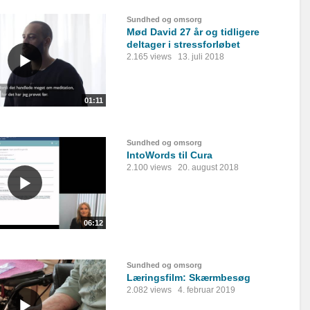
Sundhed og omsorg
Mød David 27 år og tidligere
deltager i stressforløbet
2.165 views
13. juli 2018
01:11
Sundhed og omsorg
IntoWords til Cura
2.100 views
20. august 2018
06:12
Sundhed og omsorg
Læringsfilm: Skærmbesøg
2.082 views
4. februar 2019