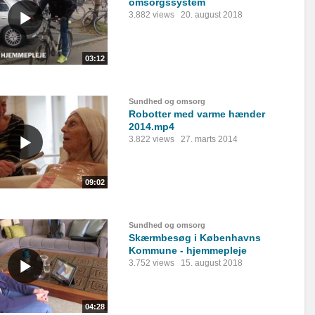
omsorgssystem
3.882 views
20. august 2018
03:12
Sundhed og omsorg
Robotter med varme hænder
2014.mp4
3.822 views
27. marts 2014
09:02
Sundhed og omsorg
Skærmbesøg i Københavns
Kommune - hjemmepleje
3.752 views
15. august 2018
04:28