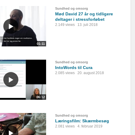
Sundhed og omsorg
Mød David 27 år og tidligere
deltager i stressforløbet
2.149 views
13. juli 2018
01:11
Sundhed og omsorg
IntoWords til Cura
2.085 views
20. august 2018
06:12
Sundhed og omsorg
Læringsfilm: Skærmbesøg
2.081 views
4. februar 2019