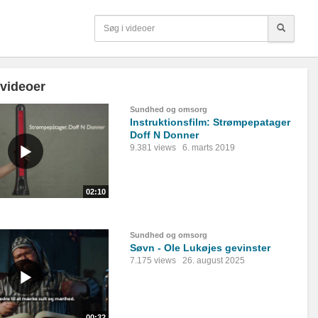
 videoer
Sundhed og omsorg
Instruktionsfilm: Strømpepatager
Doff N Donner
9.381 views
6. marts 2019
02:10
Sundhed og omsorg
Søvn - Ole Lukøjes gevinster
7.175 views
26. august 2025
00:32