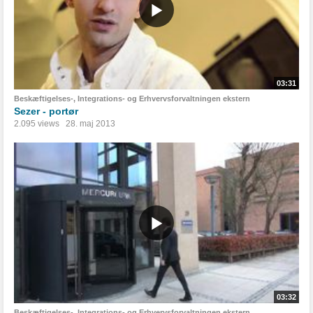
03:31
Beskæftigelses-, Integrations- og Erhvervsforvaltningen ekstern
Sezer - portør
2.095 views
28. maj 2013
03:32
Beskæftigelses-, Integrations- og Erhvervsforvaltningen ekstern