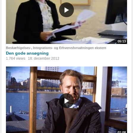
05:13
Beskæftigelses-, Integrations- og Erhvervsforvaltningen ekstern
Den gode ansøgning
1.764 views
18. december 2012
01:08