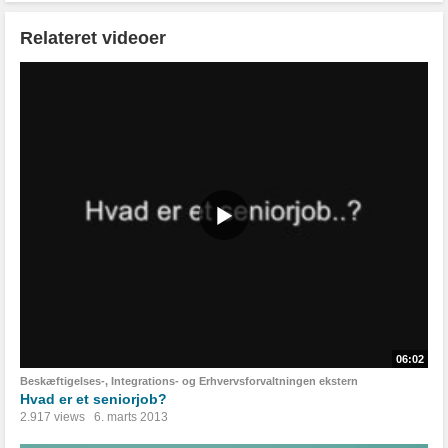
Relateret videoer
06:02
Beskæftigelses-, Integrations- og Erhvervsforvaltningen ekstern
Hvad er et seniorjob?
2.917 views
6. marts 2013