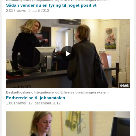
Sådan vender du en fyring til noget positivt
2.057 views
9. april 2013
04:08
Beskæftigelses-, Integrations- og Erhvervsforvaltningen ekstern
Forberedelse til jobsamtalen
1.861 views
17. december 2012