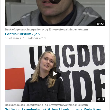
03:59
Beskæftigelses-, Integrations- og Erhvervsforvaltningen ekstern
Løntilskudsfilm - job
3.141 views
18. oktober 2013
01:11
Beskæftigelses-, Integrations- og Erhvervsforvaltningen ekstern
Soffie i virksomhedspraktik hos Ungdommens Røde Kors