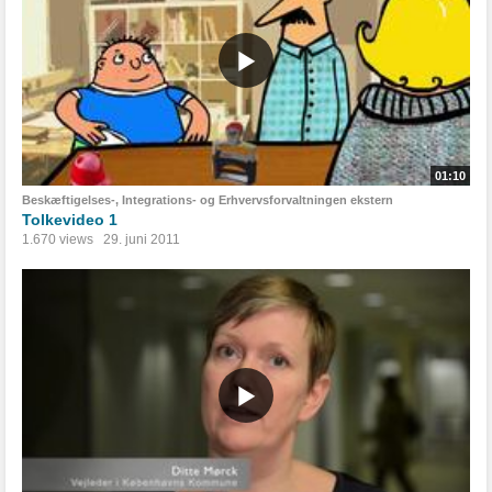
01:10
Beskæftigelses-, Integrations- og Erhvervsforvaltningen ekstern
Tolkevideo 1
1.670 views
29. juni 2011