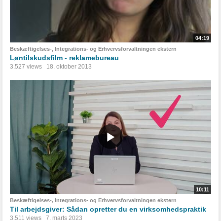
04:19
Beskæftigelses-, Integrations- og Erhvervsforvaltningen ekstern
Løntilskudsfilm - reklamebureau
3.527 views
18. oktober 2013
10:11
Beskæftigelses-, Integrations- og Erhvervsforvaltningen ekstern
Til arbejdsgiver: Sådan opretter du en virksomhedspraktik
3.511 views
7. marts 2023