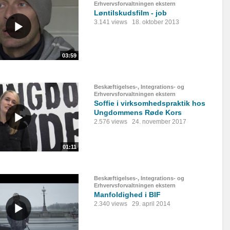
Erhvervsforvaltningen ekstern
Løntilskudsfilm - job
3.141 views
18. oktober 2013
03:59
Beskæftigelses-, Integrations- og
Erhvervsforvaltningen ekstern
Soffie i virksomhedspraktik hos
Ungdommens Røde Kors
2.576 views
24. november 2017
01:11
Beskæftigelses-, Integrations- og
Erhvervsforvaltningen ekstern
Manfoldighed i BIF
2.340 views
29. april 2014