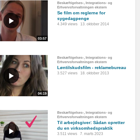
Beskæftigelses-, Integrations- og
Erhvervsforvaltningen ekstern
Se film om reglerne for
sygedagpenge
4.349 views
13. oktober 2014
03:57
Beskæftigelses-, Integrations- og
Erhvervsforvaltningen ekstern
Løntilskudsfilm - reklamebureau
3.527 views
18. oktober 2013
04:19
Beskæftigelses-, Integrations- og
Erhvervsforvaltningen ekstern
Til arbejdsgiver: Sådan opretter
du en virksomhedspraktik
3.511 views
7. marts 2023