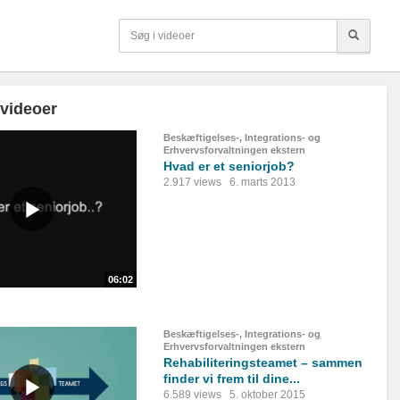
 videoer
Beskæftigelses-, Integrations- og
Erhvervsforvaltningen ekstern
Hvad er et seniorjob?
2.917 views
6. marts 2013
06:02
Beskæftigelses-, Integrations- og
Erhvervsforvaltningen ekstern
Rehabiliteringsteamet – sammen
finder vi frem til dine...
6.589 views
5. oktober 2015