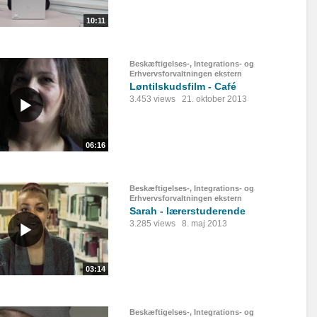
10:11
Beskæftigelses-, Integrations- og
Erhvervsforvaltningen ekstern
Løntilskudsfilm - Café
3.453 views
21. oktober 2013
06:16
Beskæftigelses-, Integrations- og
Erhvervsforvaltningen ekstern
Sarah - lærerstuderende
3.285 views
8. maj 2013
03:14
Beskæftigelses-, Integrations- og