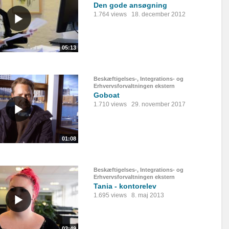
Den gode ansøgning
1.764 views
18. december 2012
05:13
Beskæftigelses-, Integrations- og
Erhvervsforvaltningen ekstern
Goboat
1.710 views
29. november 2017
01:08
Beskæftigelses-, Integrations- og
Erhvervsforvaltningen ekstern
Tania - kontorelev
1.695 views
8. maj 2013
03:49