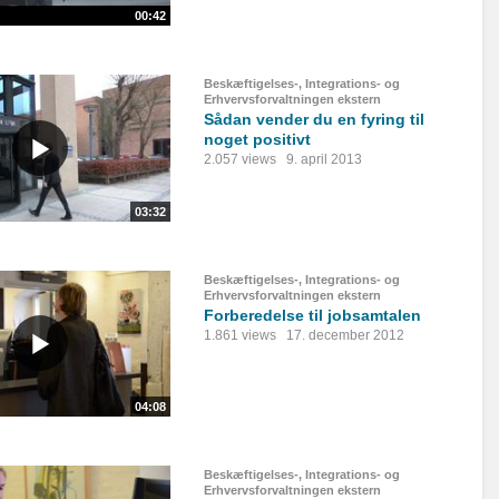
00:42
Beskæftigelses-, Integrations- og
Erhvervsforvaltningen ekstern
Sådan vender du en fyring til
noget positivt
2.057 views
9. april 2013
03:32
Beskæftigelses-, Integrations- og
Erhvervsforvaltningen ekstern
Forberedelse til jobsamtalen
1.861 views
17. december 2012
04:08
Beskæftigelses-, Integrations- og
Erhvervsforvaltningen ekstern