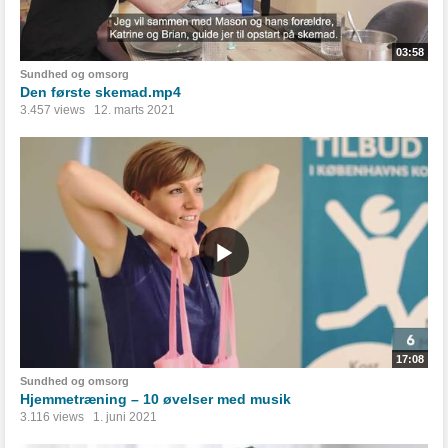
03:58
Sundhed og omsorg
Den første skemad.mp4
3.457 views
12. marts 2021
17:08
Sundhed og omsorg
Hjemmetræning – 10 øvelser med musik
3.116 views
1. juni 2021