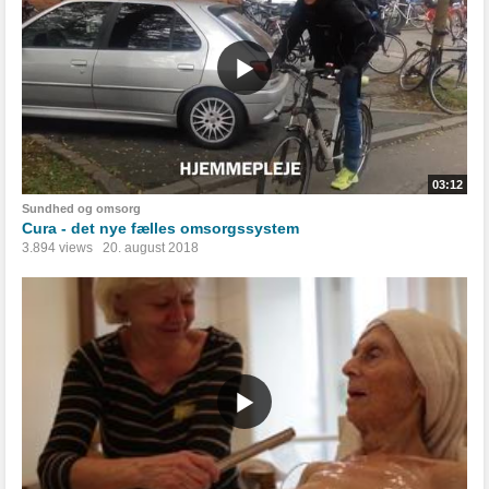
03:12
Sundhed og omsorg
Cura - det nye fælles omsorgssystem
3.894 views
20. august 2018