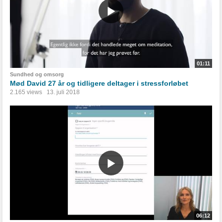
01:11
Sundhed og omsorg
Mød David 27 år og tidligere deltager i stressforløbet
2.165 views
13. juli 2018
06:12