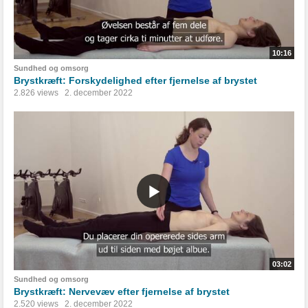
10:16
Sundhed og omsorg
Brystkræft: Forskydelighed efter fjernelse af brystet
2.826 views
2. december 2022
03:02
Sundhed og omsorg
Brystkræft: Nervevæv efter fjernelse af brystet
2.520 views
2. december 2022