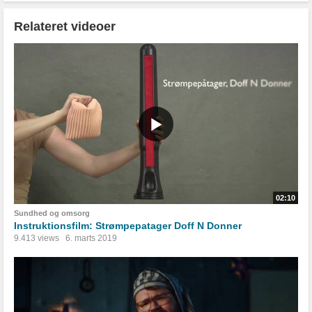
Relateret videoer
02:10
Sundhed og omsorg
Instruktionsfilm: Strømpepatager Doff N Donner
9.413 views
6. marts 2019