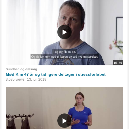
01:49
Sundhed og omsorg
Mød Kim 47 år og tidligere deltager i stressforløbet
3.085 views
13. juli 2018