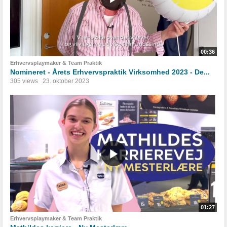
00:36
Erhvervsplaymaker & Team Praktik
Nomineret - Årets Erhvervspraktik Virksomhed 2023 - De...
305 views
23. oktober 2023
01:27
Erhvervsplaymaker & Team Praktik