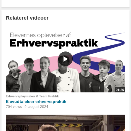
Relateret videoer
01:26
Erhvervsplaymaker & Team Praktik
Elevudtalelser erhvervspraktik
704 views
9. august 2024