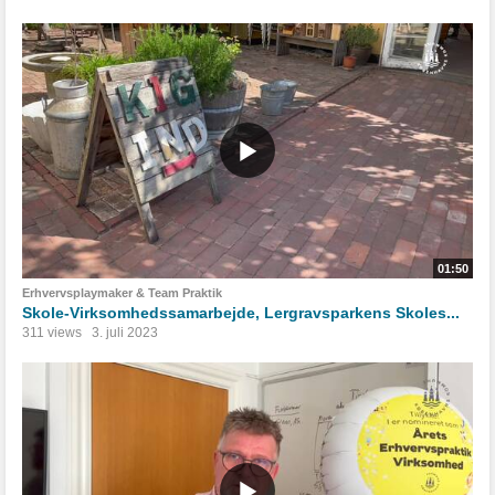
01:50
Erhvervsplaymaker & Team Praktik
Skole-Virksomhedssamarbejde, Lergravsparkens Skoles...
311 views
3. juli 2023