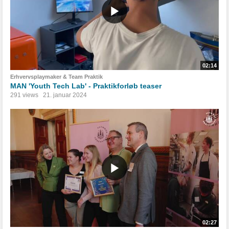
02:14
Erhvervsplaymaker & Team Praktik
MAN 'Youth Tech Lab' - Praktikforløb teaser
291 views
21. januar 2024
02:27