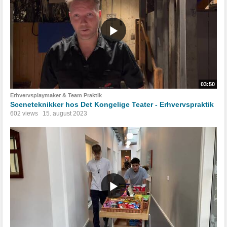
03:50
Erhvervsplaymaker & Team Praktik
Sceneteknikker hos Det Kongelige Teater - Erhvervspraktik
602 views
15. august 2023