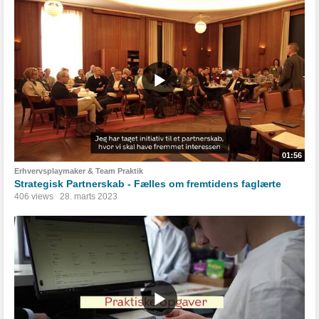
01:56
Erhvervsplaymaker & Team Praktik
Strategisk Partnerskab - Fælles om fremtidens faglærte
406 views
28. marts 2023