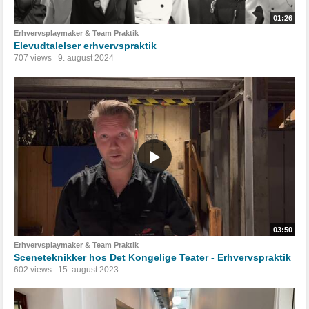
01:26
Erhvervsplaymaker & Team Praktik
Elevudtalelser erhvervspraktik
707 views
9. august 2024
03:50
Erhvervsplaymaker & Team Praktik
Sceneteknikker hos Det Kongelige Teater - Erhvervspraktik
602 views
15. august 2023