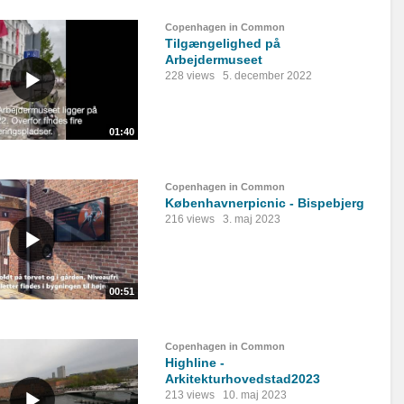
Copenhagen in Common
Tilgængelighed på
Arbejdermuseet
228 views
5. december 2022
01:40
Copenhagen in Common
Københavnerpicnic - Bispebjerg
216 views
3. maj 2023
00:51
Copenhagen in Common
Highline -
Arkitekturhovedstad2023
213 views
10. maj 2023