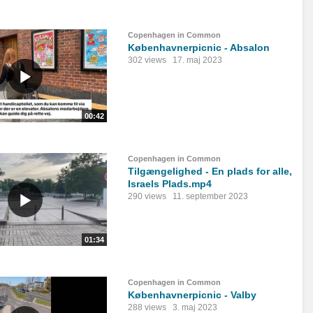
Copenhagen in Common
Københavnerpicnic - Absalon
302 views
17. maj 2023
00:42
Copenhagen in Common
Tilgængelighed - En plads for alle,
Israels Plads.mp4
290 views
11. september 2023
01:34
Copenhagen in Common
Københavnerpicnic - Valby
288 views
3. maj 2023