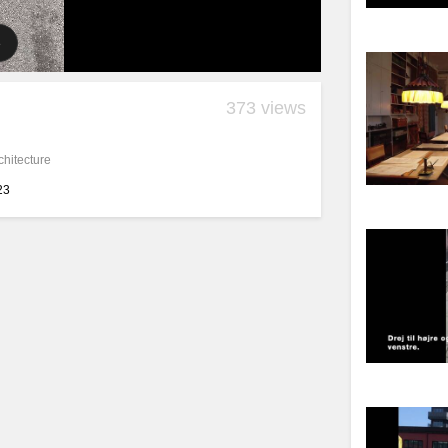
373 views
chitecture
23