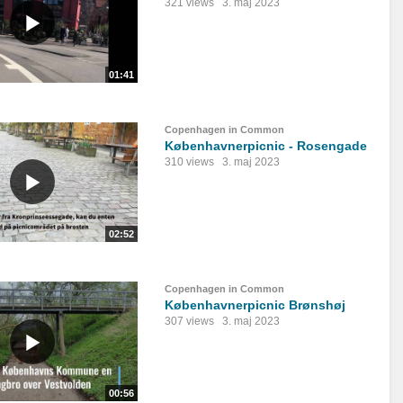
321 views
3. maj 2023
01:41
Copenhagen in Common
Københavnerpicnic - Rosengade
310 views
3. maj 2023
02:52
Copenhagen in Common
Københavnerpicnic Brønshøj
307 views
3. maj 2023
00:56