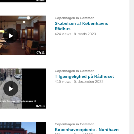
Copenhagen in Common
Skabelsen af Københavns
Rådhus
424 views
8. marts 2023
07:11
Copenhagen in Common
Tilgængelighed på Rådhuset
415 views
5. december 2022
02:13
Copenhagen in Common
Københavnerpicnic - Nordhavn