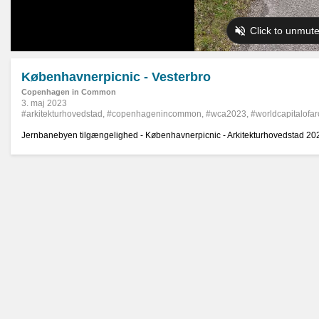
Københavnerpicnic - Vesterbro
Copenhagen in Common
3. maj 2023
#arkitekturhovedstad
,
#copenhagenincommon
,
#wca2023
,
#worldcapitalofar
Jernbanebyen tilgængelighed - Københavnerpicnic - Arkitekturhovedstad 20