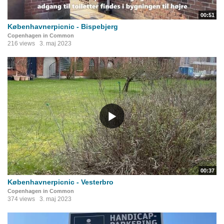
00:51
Københavnerpicnic - Bispebjerg
Copenhagen in Common
216 views
3. maj 2023
00:37
Københavnerpicnic - Vesterbro
Copenhagen in Common
374 views
3. maj 2023