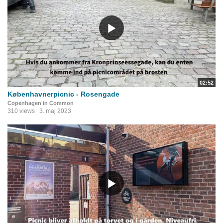
02:52
Københavnerpicnic - Rosengade
Copenhagen in Common
310 views
3. maj 2023