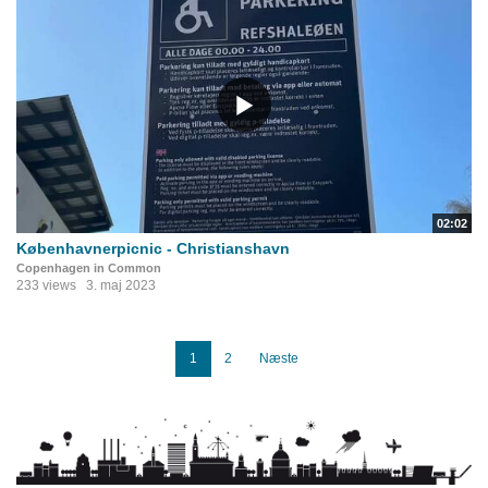
02:02
Københavnerpicnic - Christianshavn
Copenhagen in Common
233 views
3. maj 2023
1
2
Næste