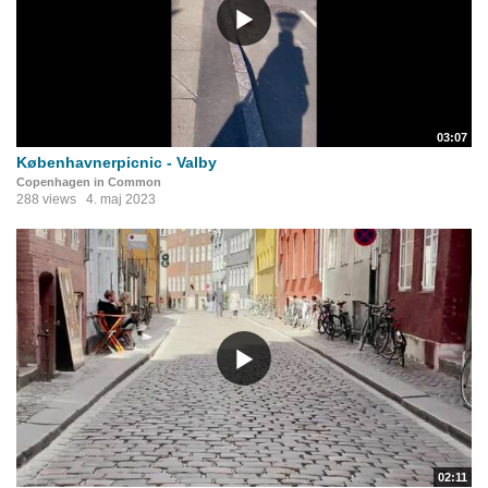
03:07
Københavnerpicnic - Valby
Copenhagen in Common
288 views
4. maj 2023
02:11