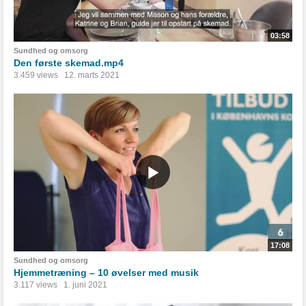
03:58
Sundhed og omsorg
Den første skemad.mp4
3.459 views
12. marts 2021
17:08
Sundhed og omsorg
Hjemmetræning – 10 øvelser med musik
3.117 views
1. juni 2021