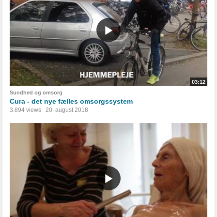
03:12
Sundhed og omsorg
Cura - det nye fælles omsorgssystem
3.894 views
20. august 2018