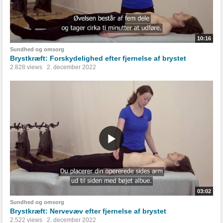
10:16
Sundhed og omsorg
Brystkræft: Forskydelighed efter fjernelse af brystet
2.828 views
2. december 2022
03:02
Sundhed og omsorg
Brystkræft: Nervevæv efter fjernelse af brystet
2.522 views
2. december 2022