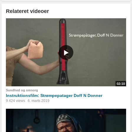
Relateret videoer
02:10
Sundhed og omsorg
Instruktionsfilm: Strømpepatager Doff N Donner
9.424 views
6. marts 2019