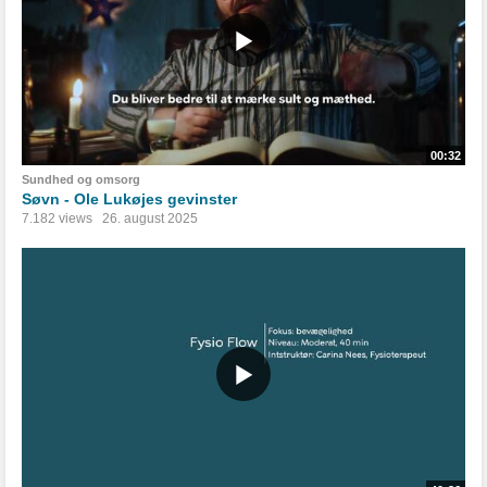
00:32
Sundhed og omsorg
Søvn - Ole Lukøjes gevinster
7.182 views
26. august 2025