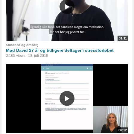
01:11
Sundhed og omsorg
Mød David 27 år og tidligere deltager i stressforløbet
2.165 views
13. juli 2018
06:12