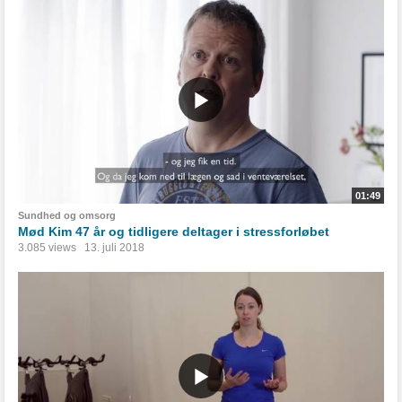
01:49
Sundhed og omsorg
Mød Kim 47 år og tidligere deltager i stressforløbet
3.085 views
13. juli 2018