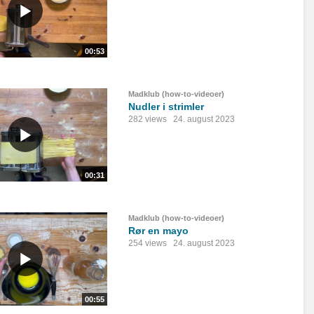
00:53
Madklub (how-to-videoer)
Nudler i strimler
282 views
24. august 2023
00:31
Madklub (how-to-videoer)
Rør en mayo
254 views
24. august 2023
00:55