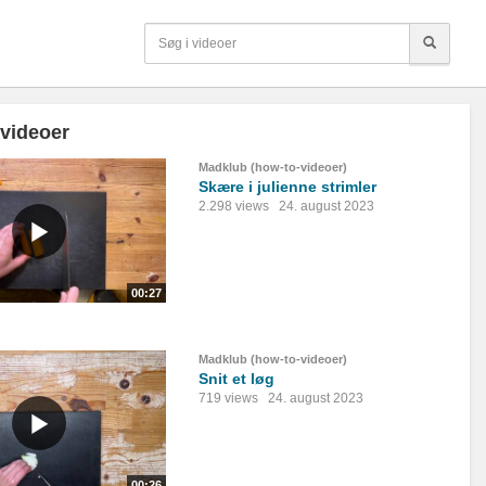
 videoer
Madklub (how-to-videoer)
Skære i julienne strimler
2.298 views
24. august 2023
00:27
Madklub (how-to-videoer)
Snit et løg
719 views
24. august 2023
00:26