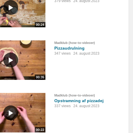
379 views
24. august 2023
00:24
Madklub (how-to-videoer)
Pizzaudrulning
347 views
24. august 2023
00:35
Madklub (how-to-videoer)
Opstramning af pizzadej
337 views
24. august 2023
00:22