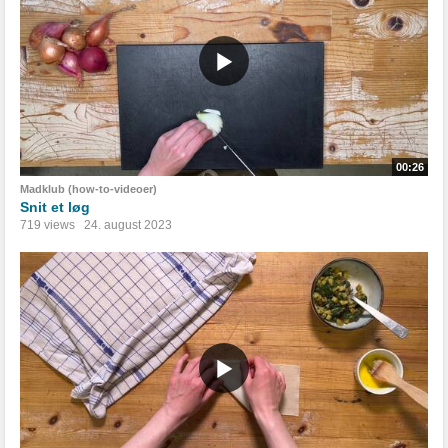
00:26
Madklub (how-to-videoer)
Snit et løg
719 views
24. august 2023