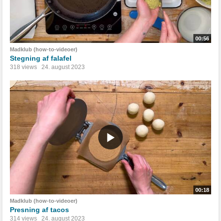
00:56
Madklub (how-to-videoer)
Stegning af falafel
318 views
24. august 2023
00:18
Madklub (how-to-videoer)
Presning af tacos
314 views
24. august 2023