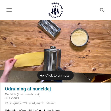
Toggle
menu
Udrulning af nudeldej
Madklub (how-to-videoer)
303 views
24. august 2023
mad
,
madkundskab
Udrulning af nudeldej på pastamaskinen