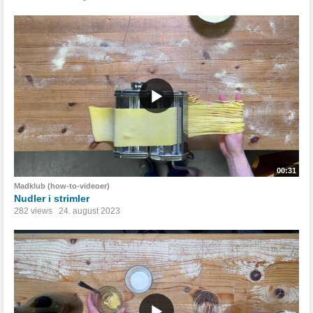
00:31
Madklub (how-to-videoer)
Nudler i strimler
282 views
24. august 2023