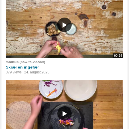
00:24
Madklub (how-to-videoer)
Skræl en ingefær
379 views
24. august 2023