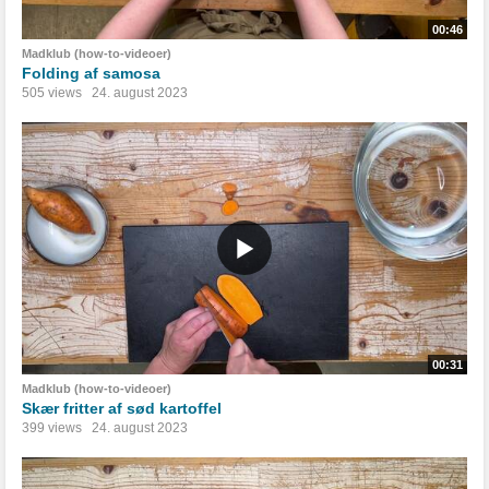
00:46
Madklub (how-to-videoer)
Folding af samosa
505 views
24. august 2023
00:31
Madklub (how-to-videoer)
Skær fritter af sød kartoffel
399 views
24. august 2023