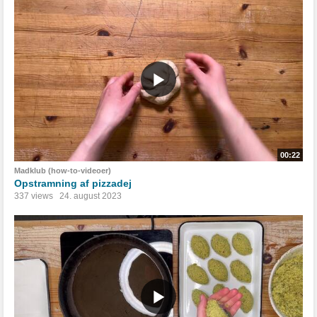
00:22
Madklub (how-to-videoer)
Opstramning af pizzadej
337 views
24. august 2023