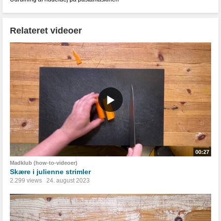
Relateret videoer
00:27
Madklub (how-to-videoer)
Skære i julienne strimler
2.299 views
24. august 2023