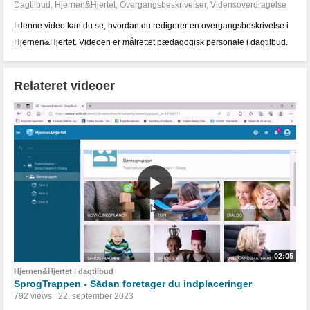
Dagtilbud
,
Hjernen&Hjertet
,
Overgangsbeskrivelser
,
Vidensoverdragelse
I denne video kan du se, hvordan du redigerer en overgangsbeskrivelse i
Hjernen&Hjertet. Videoen er målrettet pædagogisk personale i dagtilbud.
Relateret videoer
02:05
Hjernen&Hjertet i dagtilbud
SprogTrappen - Sådan foretager du indplaceringer
792 views
22. september 2023