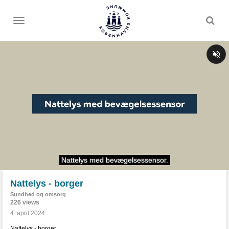
Toggle
menu
Nattelys - borger
Sundhed og omsorg
226 views
4. april 2024
Nattelys - borger