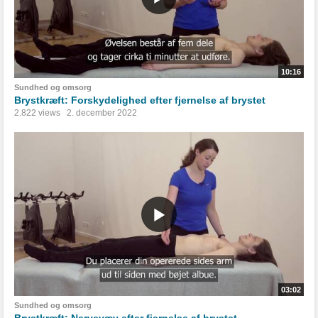
10:16
Sundhed og omsorg
Brystkræft: Forskydelighed efter fjernelse af brystet
2.822 views
2. december 2022
03:02
Sundhed og omsorg