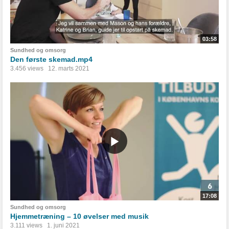
03:58
Sundhed og omsorg
Den første skemad.mp4
3.456 views
12. marts 2021
17:08
Sundhed og omsorg
Hjemmetræning – 10 øvelser med musik
3.111 views
1. juni 2021