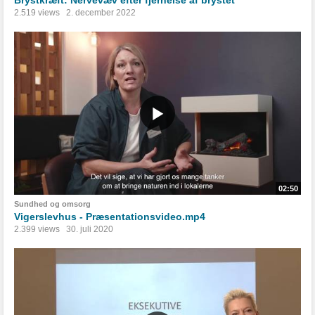
Brystkræft: Nervevæv efter fjernelse af brystet
2.519 views
2. december 2022
02:50
Sundhed og omsorg
Vigerslevhus - Præsentationsvideo.mp4
2.399 views
30. juli 2020