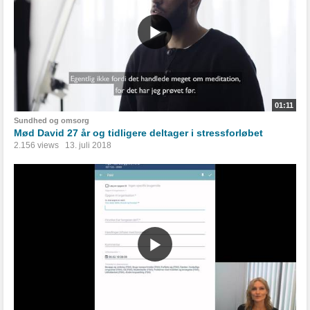
01:11
Sundhed og omsorg
Mød David 27 år og tidligere deltager i stressforløbet
2.156 views
13. juli 2018