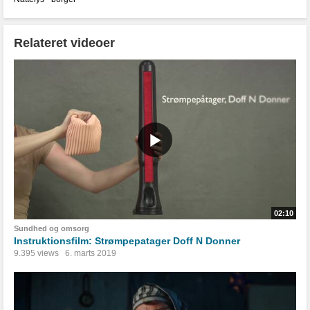
Relateret videoer
02:10
Sundhed og omsorg
Instruktionsfilm: Strømpepatager Doff N Donner
9.395 views
6. marts 2019