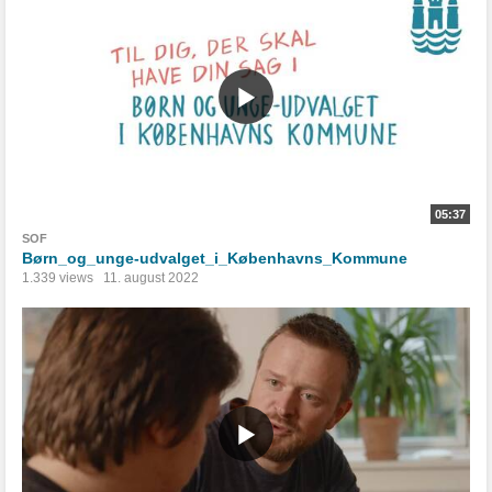
05:37
SOF
Børn_og_unge-udvalget_i_Københavns_Kommune
1.339 views
11. august 2022