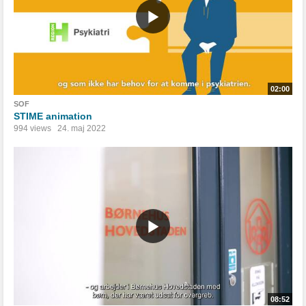
02:00
SOF
STIME animation
994 views
24. maj 2022
08:52