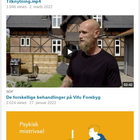
Tilknytning.mp4
1.046 views
2. marts 2022
02:42
SOF
De forskellige behandlinger på Vifu Forebyg
1.024 views
27. januar 2022