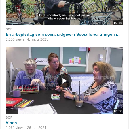
02:49
SOF
En arbejdsdag som socialrådgiver i Socialforvaltningen i...
1.106 views
4. marts 2025
00:58
SOF
Viben
1.061 views
26. juli 2024