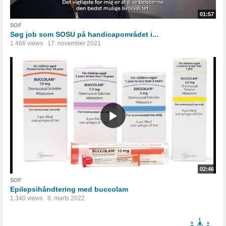
01:57
SOF
Søg job som SOSU på handicapområdet i...
1.466 views
17. november 2021
02:46
SOF
Epilepsihåndtering med buccolam
1.340 views
8. marts 2022