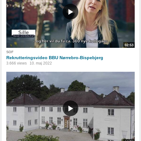
02:53
SOF
Rekrutteringsvideo BBU Nørrebro-Bispebjerg
3.666 views
10. maj 2022