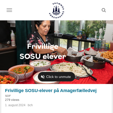
Toggle
menu
Frivillige SOSU-elever på Amagerfælledvej
SOF
279 views
1. august 2024
bch