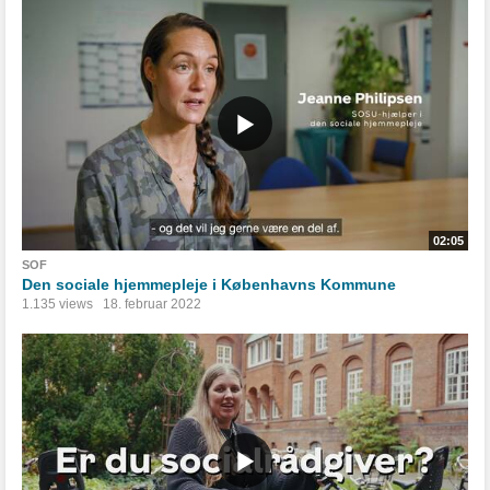
02:05
SOF
Den sociale hjemmepleje i Københavns Kommune
1.135 views
18. februar 2022