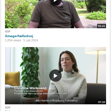
01:21
SOF
Amagerfælledvej
1.054 views
5. juli 2024
07:10
SOF