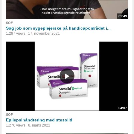
01:49
SOF
Søg job som sygeplejerske på handicapområdet i...
1.297 views
17. november 2021
04:07
SOF
Epilepsihåndtering med stesolid
1.276 views
8. marts 2022