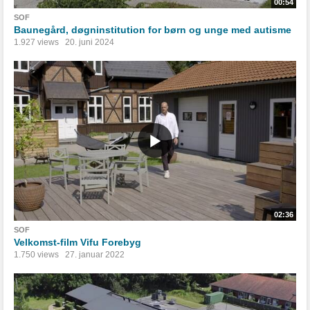
00:54
SOF
Baunegård, døgninstitution for børn og unge med autisme
1.927 views
20. juni 2024
02:36
SOF
Velkomst-film Vifu Forebyg
1.750 views
27. januar 2022