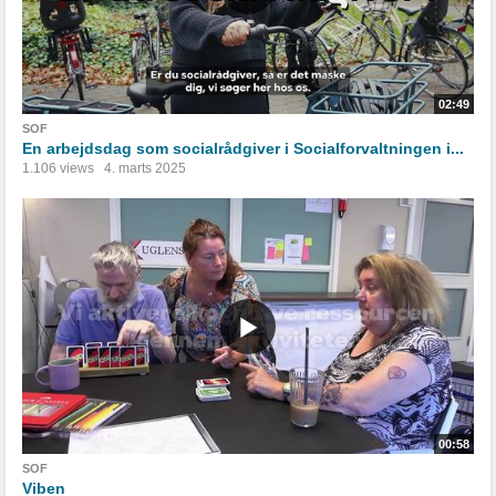
02:49
SOF
En arbejdsdag som socialrådgiver i Socialforvaltningen i...
1.106 views
4. marts 2025
00:58
SOF
Viben