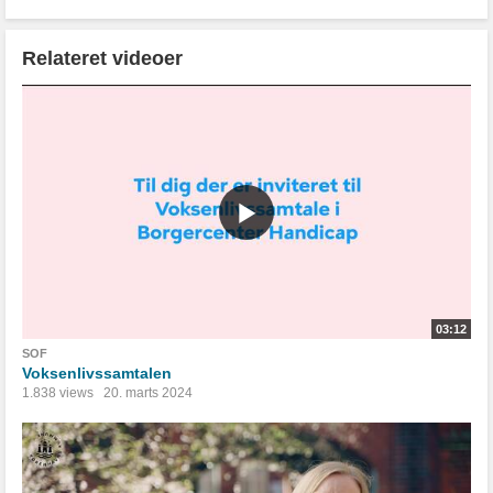
Relateret videoer
03:12
SOF
Voksenlivssamtalen
1.838 views
20. marts 2024