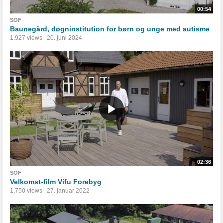
00:54
SOF
Baunegård, døgninstitution for børn og unge med autisme
1.927 views
20. juni 2024
02:36
SOF
Velkomst-film Vifu Forebyg
1.750 views
27. januar 2022