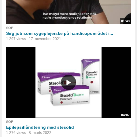
01:49
SOF
Søg job som sygeplejerske på handicapområdet i...
1.297 views
17. november 2021
04:07
SOF
Epilepsihåndtering med stesolid
1.276 views
8. marts 2022