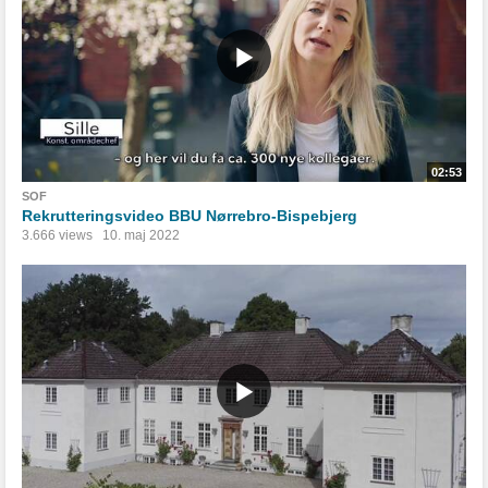
02:53
SOF
Rekrutteringsvideo BBU Nørrebro-Bispebjerg
3.666 views
10. maj 2022