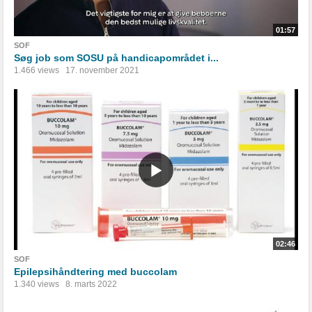
01:57
SOF
Søg job som SOSU på handicapområdet i...
1.466 views
17. november 2021
02:46
SOF
Epilepsihåndtering med buccolam
1.340 views
8. marts 2022