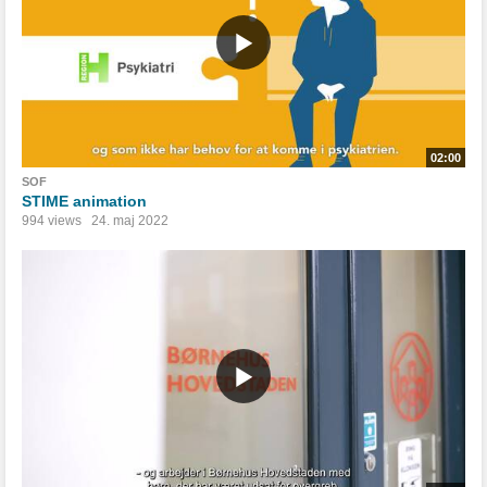
02:00
SOF
STIME animation
994 views
24. maj 2022