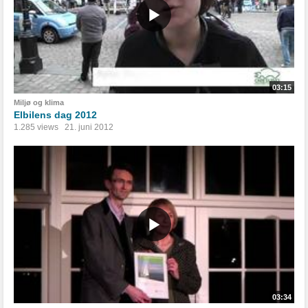
03:15
Miljø og klima
Elbilens dag 2012
1.285 views
21. juni 2012
03:34