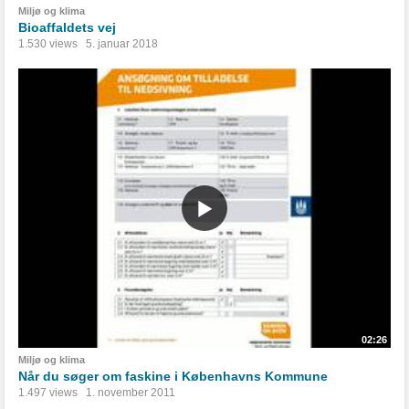
Miljø og klima
Bioaffaldets vej
1.530 views
5. januar 2018
02:26
Miljø og klima
Når du søger om faskine i Københavns Kommune
1.497 views
1. november 2011