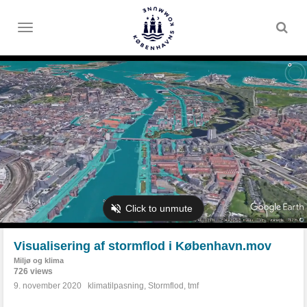
Toggle
menu
Visualisering af stormflod i København.mov
Miljø og klima
726 views
9. november 2020
klimatilpasning
,
Stormflod
,
tmf