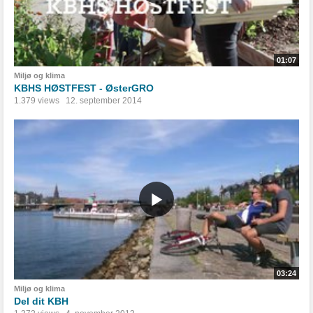
01:07
Miljø og klima
KBHS HØSTFEST - ØsterGRO
1.379 views
12. september 2014
03:24
Miljø og klima
Del dit KBH