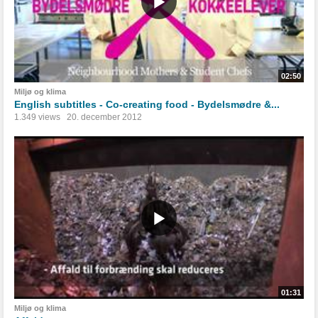
02:50
Miljø og klima
English subtitles - Co-creating food - Bydelsmødre &...
1.349 views
20. december 2012
01:31
Miljø og klima