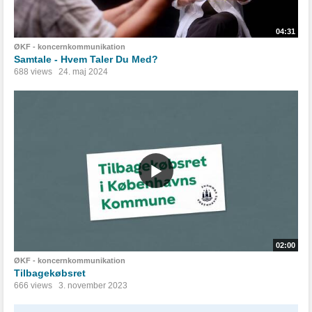
04:31
ØKF - koncernkommunikation
Samtale - Hvem Taler Du Med?
688 views
24. maj 2024
02:00
ØKF - koncernkommunikation
Tilbagekøbsret
666 views
3. november 2023