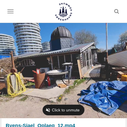
Toggle
menu
Byens-Sjael_Oplaeg_12.mp4