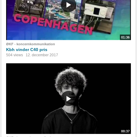
01:36
ØKF - koncernkommunikation
Kbh vinder C40 pris
504 views
12. december 2017
00:37