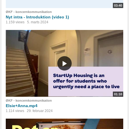
03:40
ØKF - koncernkommunikation
Nyt intra - Introduktion (video 1)
1.159 views
5. marts 2024
01:10
ØKF - koncernkommunikation
Elsie+Anna.mp4
1.114 views
29. februar 2024