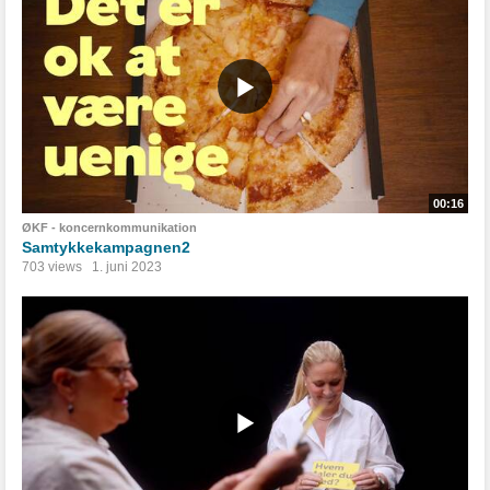
00:16
ØKF - koncernkommunikation
Samtykkekampagnen2
703 views
1. juni 2023