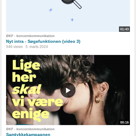
01:43
ØKF - koncernkommunikation
Nyt intra - Søgefunktionen (video 3)
546 views
5. marts 2024
00:16
ØKF - koncernkommunikation
Samtykkekampagnen