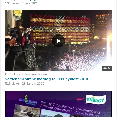
531 views
1. juni 2023
00:34
ØKF - koncernkommunikation
Verdensmestrene modtog folkets hyldest 2019
513 views
28. januar 2019