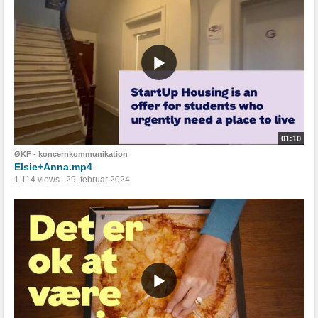
01:10
ØKF - koncernkommunikation
Elsie+Anna.mp4
1.114 views
29. februar 2024