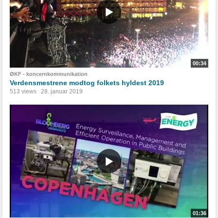
00:34
ØKF - koncernkommunikation
Verdensmestrene modtog folkets hyldest 2019
513 views
28. januar 2019
01:36