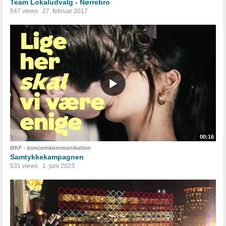
Team Lokaludvalg - Nørrebro
547 views
27. februar 2017
00:16
ØKF - koncernkommunikation
Samtykkekampagnen
531 views
1. juni 2023