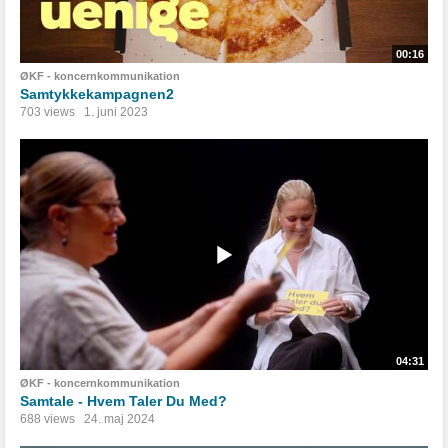
00:16
ØKF - koncernkommunikation
Samtykkekampagnen2
703 views
1. juni 2023
04:31
ØKF - koncernkommunikation
Samtale - Hvem Taler Du Med?
688 views
24. maj 2024