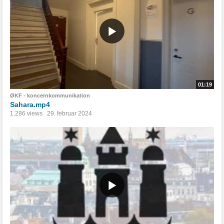
01:19
ØKF - koncernkommunikation
Sahara.mp4
1.286 views
29. februar 2024