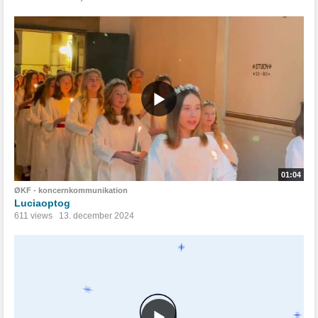
01:04
ØKF - koncernkommunikation
Luciaoptog
611 views
13. december 2024