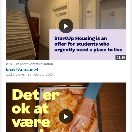
01:10
ØKF - koncernkommunikation
Elsie+Anna.mp4
1.116 views
29. februar 2024