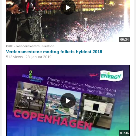
00:34
ØKF - koncernkommunikation
Verdensmestrene modtog folkets hyldest 2019
513 views
28. januar 2019
01:36