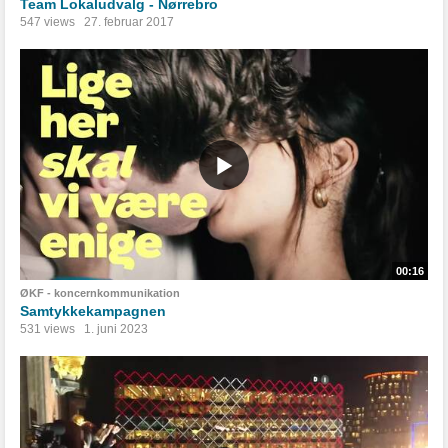
Team Lokaludvalg - Nørrebro
547 views
27. februar 2017
00:16
ØKF - koncernkommunikation
Samtykkekampagnen
531 views
1. juni 2023