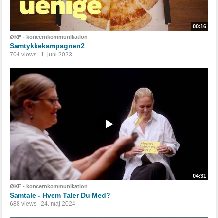
00:16
ØKF - koncernkommunikation
Samtykkekampagnen2
704 views
1. juni 2023
04:31
ØKF - koncernkommunikation
Samtale - Hvem Taler Du Med?
688 views
24. maj 2024