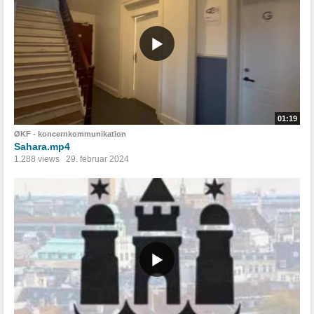
01:19
ØKF - koncernkommunikation
Sahara.mp4
1.288 views
29. februar 2024