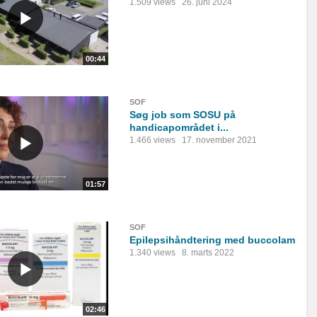
1.509 views
26. juni 2024
00:44
SOF
Søg job som SOSU på
handicapområdet i...
1.466 views
17. november 2021
01:57
SOF
Epilepsihåndtering med buccolam
1.340 views
8. marts 2022
02:46