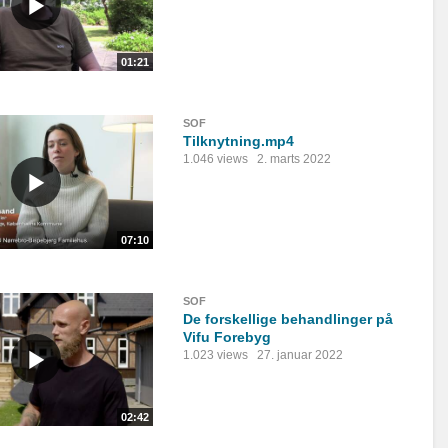
01:21
SOF
Tilknytning.mp4
1.046 views
2. marts 2022
07:10
SOF
De forskellige behandlinger på
Vifu Forebyg
1.023 views
27. januar 2022
02:42