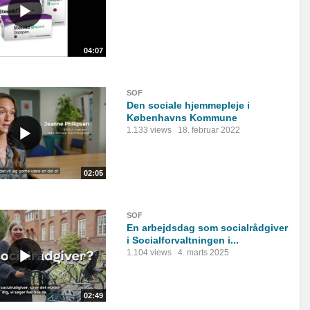
04:07
SOF
Den sociale hjemmepleje i
Københavns Kommune
1.133 views
18. februar 2022
02:05
SOF
En arbejdsdag som socialrådgiver
i Socialforvaltningen i...
1.104 views
4. marts 2025
02:49