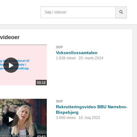
 videoer
SOF
Voksenlivssamtalen
1.838 views
20. marts 2024
03:12
SOF
Rekrutteringsvideo BBU Nørrebro-
Bispebjerg
3.666 views
10. maj 2022
02:53