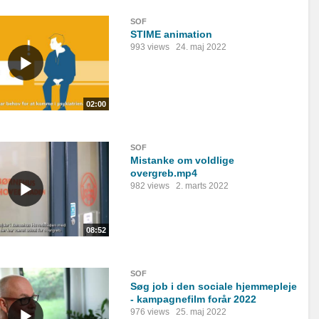
SOF
STIME animation
993 views
24. maj 2022
02:00
SOF
Mistanke om voldlige
overgreb.mp4
982 views
2. marts 2022
08:52
SOF
Søg job i den sociale hjemmepleje
- kampagnefilm forår 2022
976 views
25. maj 2022