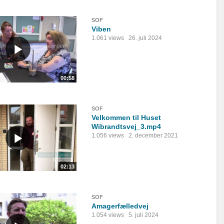
SOF
Viben
1.061 views
26. juli 2024
00:58
SOF
Velkommen til Huset
Wibrandtsvej_3.mp4
1.056 views
2. december 2021
02:13
SOF
Amagerfælledvej
1.054 views
5. juli 2024