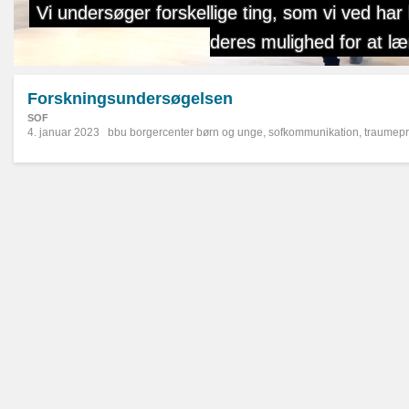
Forskningsundersøgelsen
SOF
4. januar 2023
bbu borgercenter børn og unge
,
sofkommunikation
,
traumepr