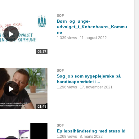
SOF
Børn_og_unge-
udvalget_i_Københavns_Kommu
ne
1.339 views
11. august 2022
05:37
SOF
Søg job som sygeplejerske på
handicapområdet i...
1.296 views
17. november 2021
01:49
SOF
Epilepsihåndtering med stesolid
1.268 views
8. marts 2022