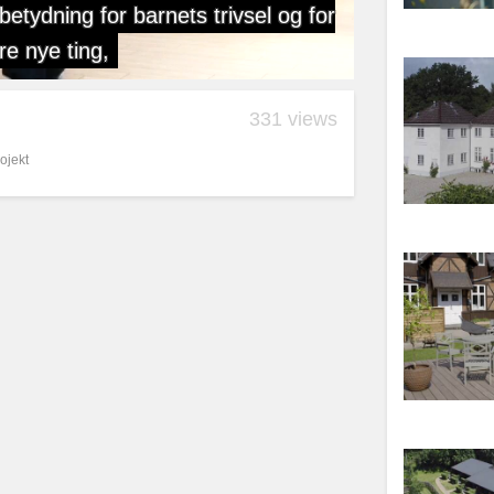
331 views
ojekt