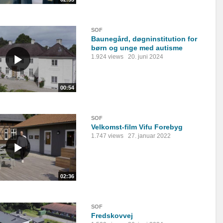
SOF
Baunegård, døgninstitution for
børn og unge med autisme
1.924 views
20. juni 2024
00:54
SOF
Velkomst-film Vifu Forebyg
1.747 views
27. januar 2022
02:36
SOF
Fredskovvej