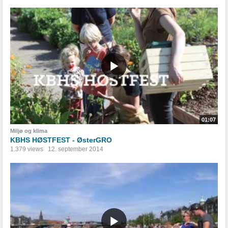
01:07
Miljø og klima
KBHS HØSTFEST - ØsterGRO
1.379 views
12. september 2014