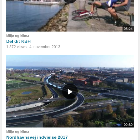
03:24
Miljø og klima
Del dit KBH
1.372 views
4. november 2013
00:30
Miljø og klima
Nordhavnsvej indvielse 2017