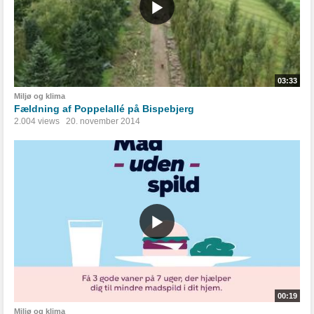
03:33
Miljø og klima
Fældning af Poppelallé på Bispebjerg
2.004 views
20. november 2014
00:19
Miljø og klima