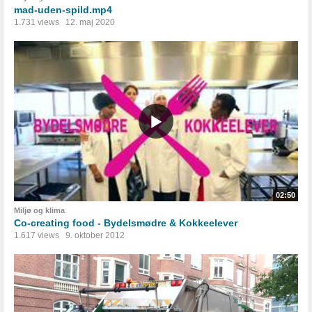
mad-uden-spild.mp4
1.731 views
12. maj 2020
02:50
Miljø og klima
Co-creating food - Bydelsmødre & Kokkeelever
1.617 views
9. oktober 2012