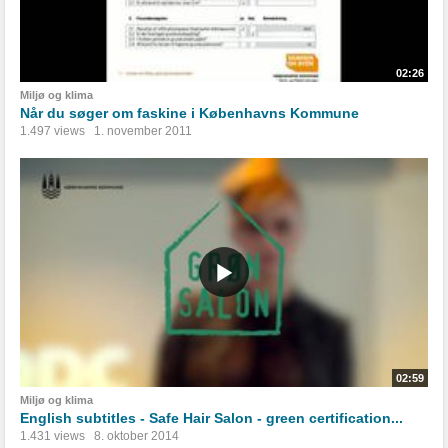
02:26
Miljø og klima
Når du søger om faskine i Københavns Kommune
1.497 views
1. november 2011
02:59
Miljø og klima
English subtitles - Safe Hair Salon - green certification...
1.431 views
8. oktober 2014