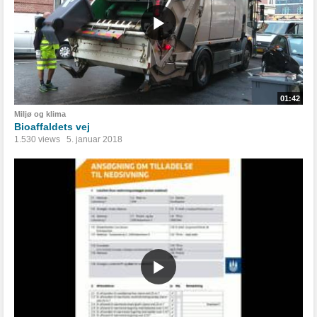
01:42
Miljø og klima
Bioaffaldets vej
1.530 views
5. januar 2018