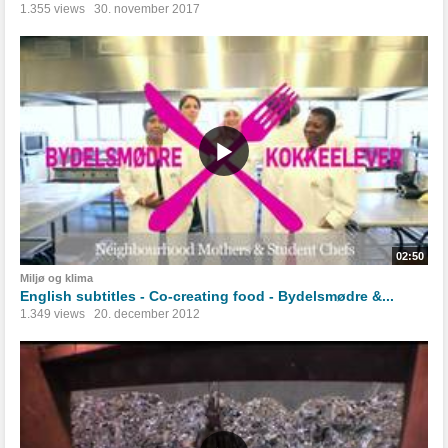
1.355 views
30. november 2017
02:50
Miljø og klima
English subtitles - Co-creating food - Bydelsmødre &...
1.349 views
20. december 2012