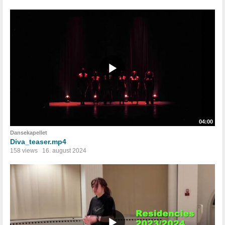
04:00
Dansekapellet
Diva_teaser.mp4
158 views
16. august 2024