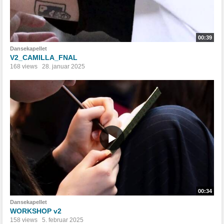
00:39
Dansekapellet
V2_CAMILLA_FNAL
168 views
28. januar 2025
00:34
Dansekapellet
WORKSHOP v2
158 views
5. februar 2025