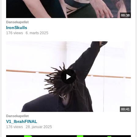
00:38
Dansekapellet
IronSkulls
176 views
6. marts 2025
00:41
Dansekapellet
V1_IbrahFINAL
176 views
28. januar 2025