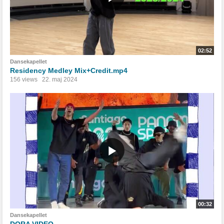
02:52
Dansekapellet
Residency Medley Mix+Credit.mp4
156 views
22. maj 2024
00:32
Dansekapellet
DORA VIDEO