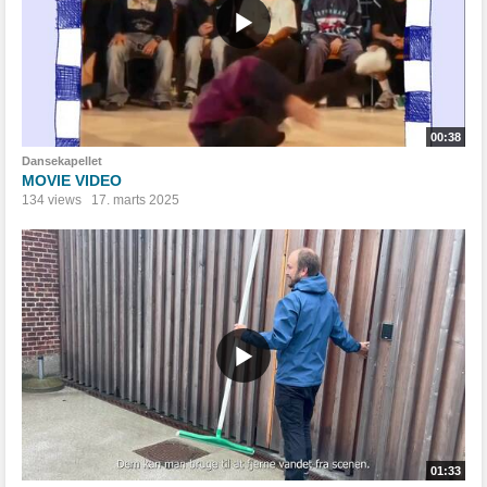
00:38
Dansekapellet
MOVIE VIDEO
134 views
17. marts 2025
01:33