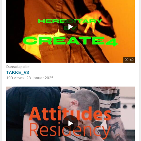
00:40
Dansekapellet
TAKKE_V3
190 views
28. januar 2025