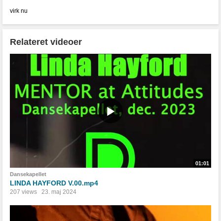
virk nu
Relateret videoer
01:01
Dansekapellet
LINDA HAYFORD V.00.mp4
207 views
23. maj 2024