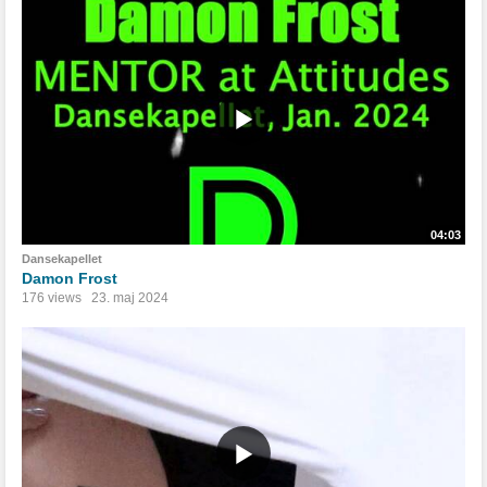
04:03
Dansekapellet
Damon Frost
176 views
23. maj 2024