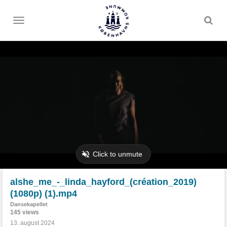
Toggle
menu
alshe_me_-_linda_hayford_(création_2019)
(1080p) (1).mp4
Dansekapellet
145 views
13. august 2024