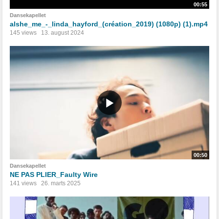
00:55
Dansekapellet
alshe_me_-_linda_hayford_(création_2019) (1080p) (1).mp4
145 views
13. august 2024
00:50
Dansekapellet
NE PAS PLIER_Faulty Wire
141 views
26. marts 2025