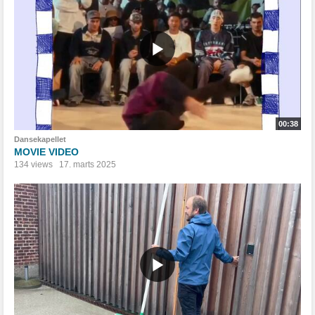
00:38
Dansekapellet
MOVIE VIDEO
134 views
17. marts 2025