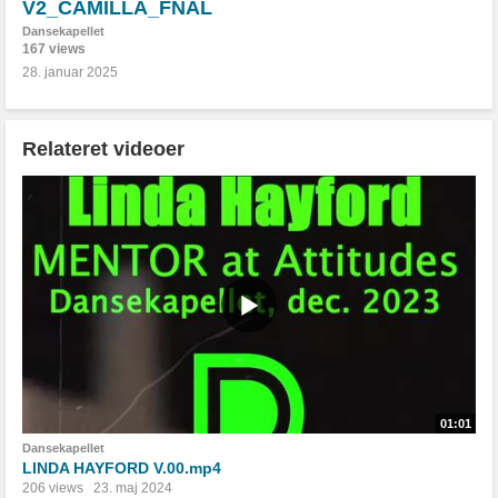
V2_CAMILLA_FNAL
Dansekapellet
167 views
28. januar 2025
Relateret videoer
01:01
Dansekapellet
LINDA HAYFORD V.00.mp4
206 views
23. maj 2024