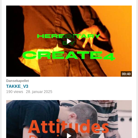
00:40
Dansekapellet
TAKKE_V3
190 views
28. januar 2025