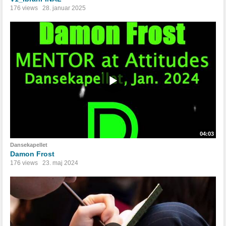
176 views
28. januar 2025
04:03
Dansekapellet
Damon Frost
176 views
23. maj 2024