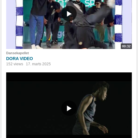
00:32
Dansekapellet
DORA VIDEO
152 views
17. marts 2025