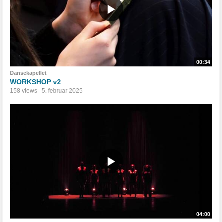
00:34
Dansekapellet
WORKSHOP v2
158 views
5. februar 2025
04:00