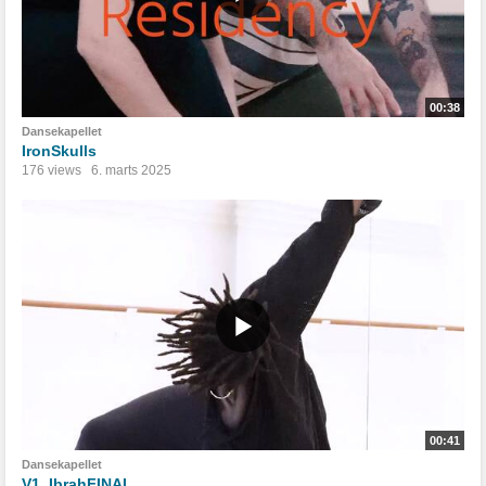
00:38
Dansekapellet
IronSkulls
176 views
6. marts 2025
00:41
Dansekapellet
V1_IbrahFINAL