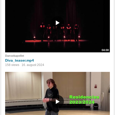
04:00
Dansekapellet
Diva_teaser.mp4
158 views
16. august 2024