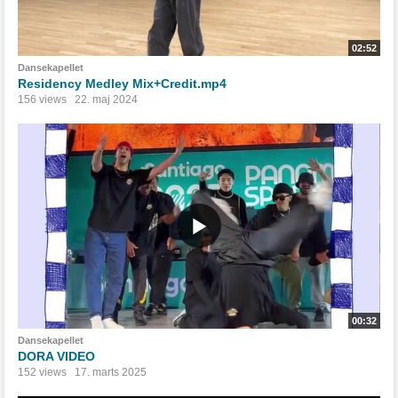
02:52
Dansekapellet
Residency Medley Mix+Credit.mp4
156 views
22. maj 2024
00:32
Dansekapellet
DORA VIDEO
152 views
17. marts 2025