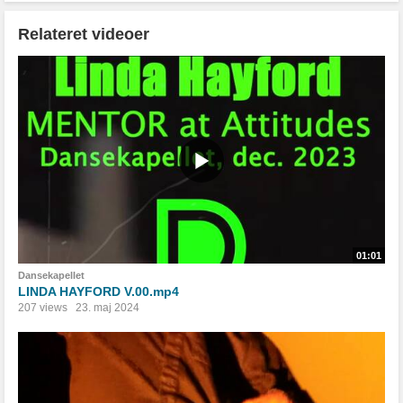
Relateret videoer
01:01
Dansekapellet
LINDA HAYFORD V.00.mp4
207 views
23. maj 2024