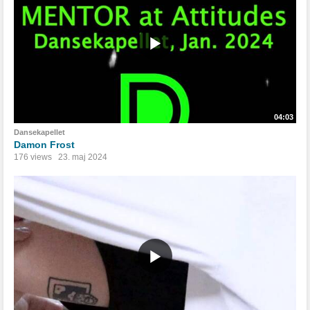
04:03
Dansekapellet
Damon Frost
176 views
23. maj 2024