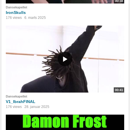
00:38
Dansekapellet
IronSkulls
176 views
6. marts 2025
00:41
Dansekapellet
V1_IbrahFINAL
176 views
28. januar 2025