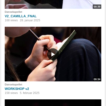
00:39
Dansekapellet
V2_CAMILLA_FNAL
168 views
28. januar 2025
00:34
Dansekapellet
WORKSHOP v2
158 views
5. februar 2025