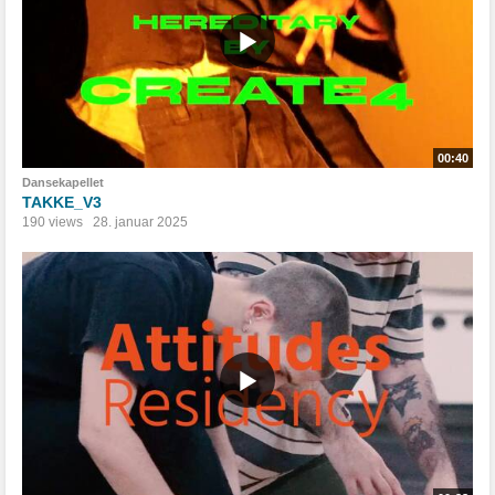
00:40
Dansekapellet
TAKKE_V3
190 views
28. januar 2025