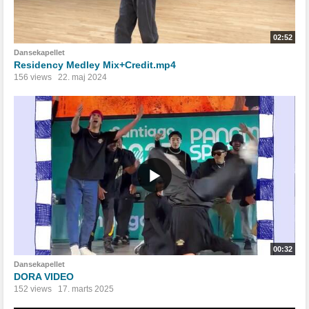
02:52
Dansekapellet
Residency Medley Mix+Credit.mp4
156 views
22. maj 2024
00:32
Dansekapellet
DORA VIDEO
152 views
17. marts 2025