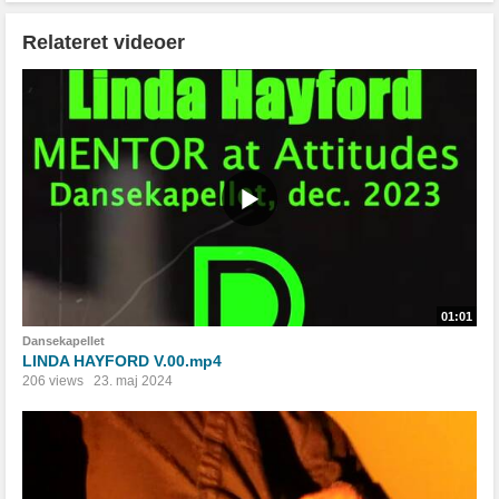
Relateret videoer
01:01
Dansekapellet
LINDA HAYFORD V.00.mp4
206 views
23. maj 2024