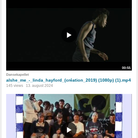
00:55
Dansekapellet
alshe_me_-_linda_hayford_(création_2019) (1080p) (1).mp4
145 views
13. august 2024