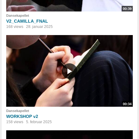
00:39
Dansekapellet
V2_CAMILLA_FNAL
168 views
28. januar 2025
00:34
Dansekapellet
WORKSHOP v2
158 views
5. februar 2025