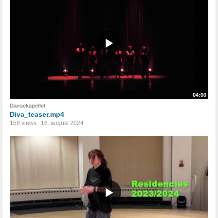
04:00
Dansekapellet
Diva_teaser.mp4
158 views
16. august 2024