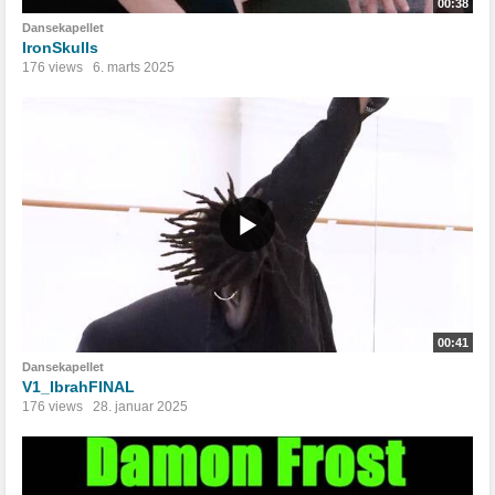
00:38
Dansekapellet
IronSkulls
176 views
6. marts 2025
00:41
Dansekapellet
V1_IbrahFINAL
176 views
28. januar 2025