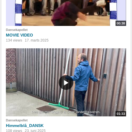
00:38
Dansekapellet
MOVIE VIDEO
134 views
17. marts 2025
01:33
Dansekapellet
Himmelblå_DANSK
108 views
23. juni 2025