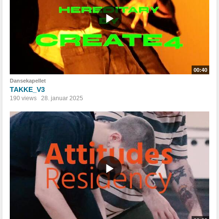
00:40
Dansekapellet
TAKKE_V3
190 views
28. januar 2025