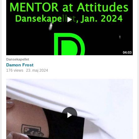
04:03
Dansekapellet
Damon Frost
176 views
23. maj 2024