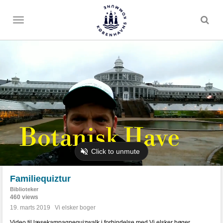
Toggle
menu
Familiequiztur
Biblioteker
460 views
19. marts 2019
Vi elsker boger
Video til læsekampagnequizwalk i forbindelse med Vi elsker bøger