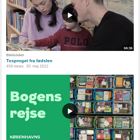
04:36
Biblioteker
Tosproget fra fødslen
459 views
20. maj 2022