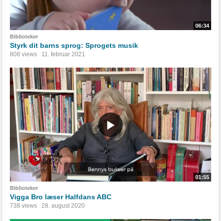
06:34
Biblioteker
Styrk dit barns sprog: Sprogets musik
808 views
11. februar 2021
01:55
Biblioteker
Vigga Bro læser Halfdans ABC
738 views
28. august 2020