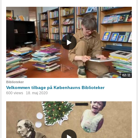
02:11
Biblioteker
Velkommen tilbage på Københavns Biblioteker
600 views
18. maj 2020