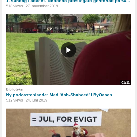
1. søndag i advent: Nøddebo præstegård genfortalt på 60...
518 views
27. november 2019
01:11
Biblioteker
Ny podcastepisode: Med 'Ash-Shaheed' i ByOasen
512 views
24. juni 2019