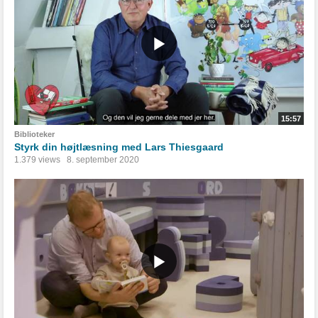
15:57
Biblioteker
Styrk din højtlæsning med Lars Thiesgaard
1.379 views
8. september 2020