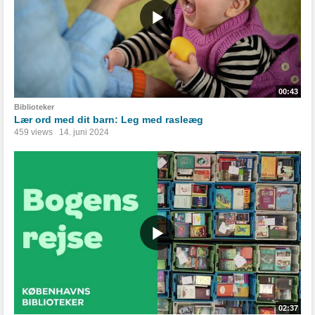
00:43
Biblioteker
Lær ord med dit barn: Leg med rasleæg
459 views
14. juni 2024
02:37