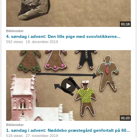
01:18
Biblioteker
4. søndag i advent: Den lille pige med svovlstikkerne...
592 views
19. december 2019
01:23
Biblioteker
1. søndag i advent: Nøddebo præstegård genfortalt på 60...
518 views
27. november 2019