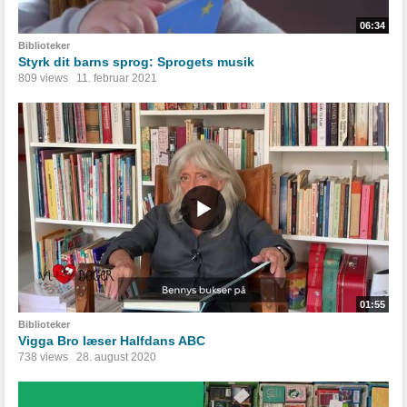
06:34
Biblioteker
Styrk dit barns sprog: Sprogets musik
809 views
11. februar 2021
01:55
Biblioteker
Vigga Bro læser Halfdans ABC
738 views
28. august 2020