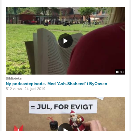
01:11
Biblioteker
Ny podcastepisode: Med 'Ash-Shaheed' i ByOasen
512 views
24. juni 2019