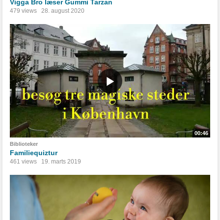
Vigga Bro læser Gummi Tarzan
479 views
28. august 2020
00:46
Biblioteker
Familiequiztur
461 views
19. marts 2019