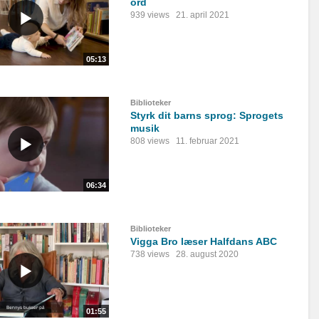
ord
939 views
21. april 2021
05:13
Biblioteker
Styrk dit barns sprog: Sprogets
musik
808 views
11. februar 2021
06:34
Biblioteker
Vigga Bro læser Halfdans ABC
738 views
28. august 2020
01:55