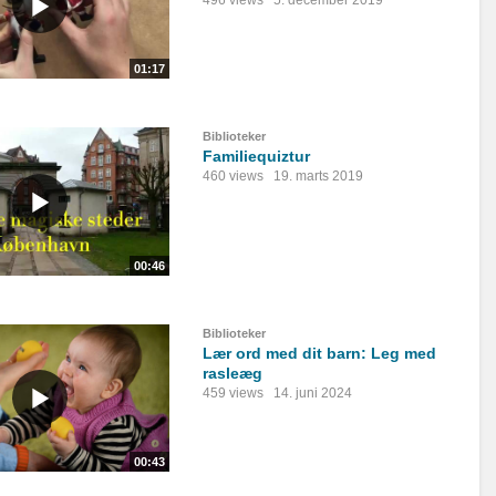
496 views
5. december 2019
01:17
Biblioteker
Familiequiztur
460 views
19. marts 2019
00:46
Biblioteker
Lær ord med dit barn: Leg med
rasleæg
459 views
14. juni 2024
00:43