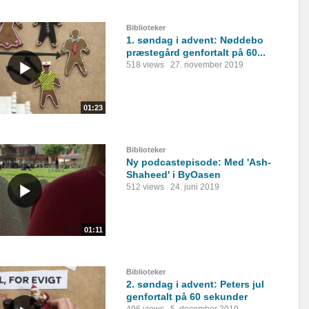
Biblioteker
1. søndag i advent: Nøddebo
præstegård genfortalt på 60...
518 views
27. november 2019
01:23
Biblioteker
Ny podcastepisode: Med 'Ash-
Shaheed' i ByOasen
512 views
24. juni 2019
01:11
Biblioteker
2. søndag i advent: Peters jul
genfortalt på 60 sekunder