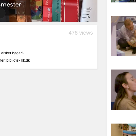
478 views
 elsker bøger'-
r: bibliotek.kk.dk