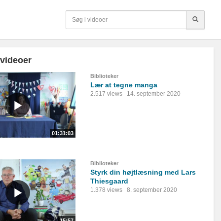
 videoer
Biblioteker
Lær at tegne manga
2.517 views
14. september 2020
01:31:03
Biblioteker
Styrk din højtlæsning med Lars
Thiesgaard
1.378 views
8. september 2020
15:57