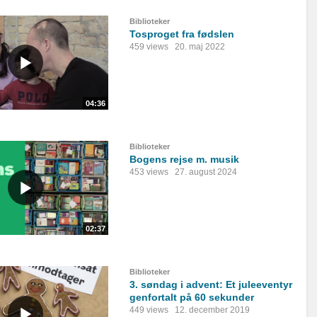
Biblioteker
Tosproget fra fødslen
459 views
20. maj 2022
04:36
Biblioteker
Bogens rejse m. musik
453 views
27. august 2024
02:37
Biblioteker
3. søndag i advent: Et juleeventyr
genfortalt på 60 sekunder
449 views
12. december 2019