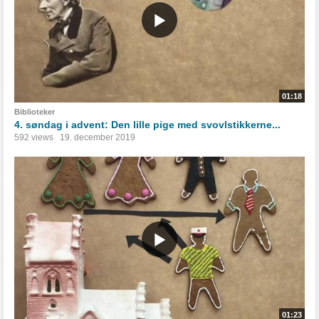
01:18
Biblioteker
4. søndag i advent: Den lille pige med svovlstikkerne...
592 views
19. december 2019
01:23