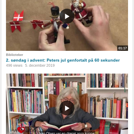
01:17
Biblioteker
2. søndag i advent: Peters jul genfortalt på 60 sekunder
496 views
5. december 2019