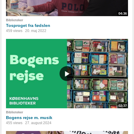
04:36
Biblioteker
Tosproget fra fødslen
459 views
20. maj 2022
02:37
Biblioteker
Bogens rejse m. musik
455 views
27. august 2024