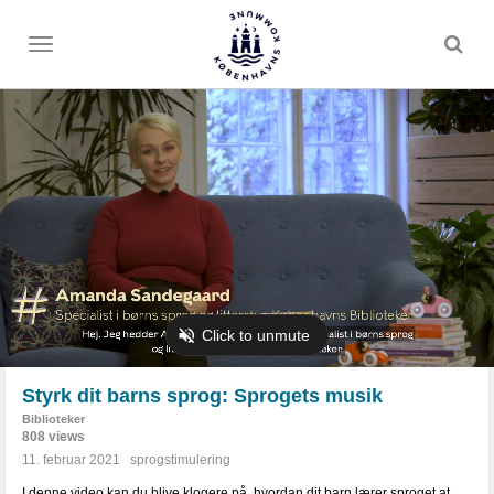
Toggle
menu
Styrk dit barns sprog: Sprogets musik
Biblioteker
808 views
11. februar 2021
sprogstimulering
I denne video kan du blive klogere på, hvordan dit barn lærer sproget at