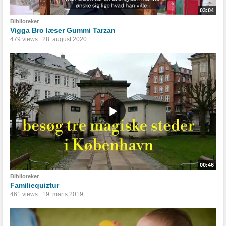
03:04
Biblioteker
Vigga Bro læser Gummi Tarzan
479 views
28. august 2020
00:46
Biblioteker
Familiequiztur
461 views
19. marts 2019