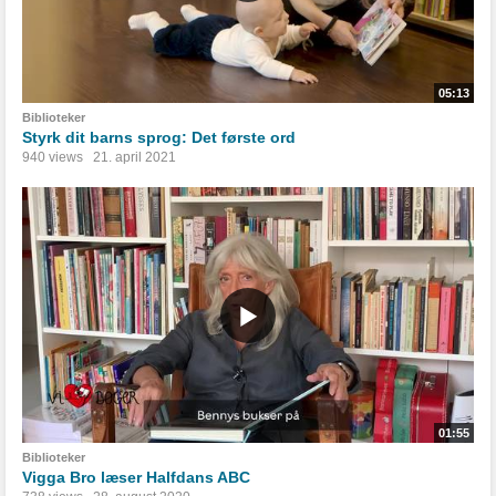
05:13
Biblioteker
Styrk dit barns sprog: Det første ord
940 views
21. april 2021
01:55
Biblioteker
Vigga Bro læser Halfdans ABC