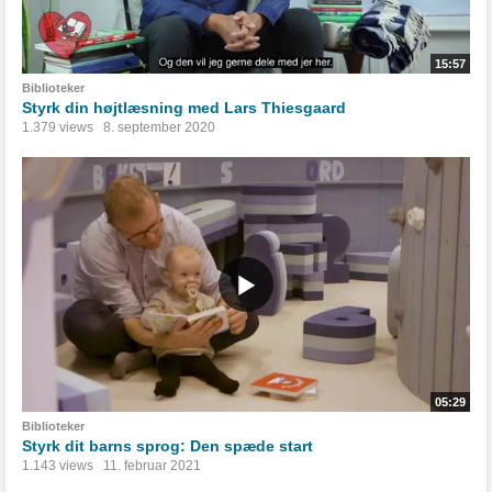
15:57
Biblioteker
Styrk din højtlæsning med Lars Thiesgaard
1.379 views
8. september 2020
05:29
Biblioteker
Styrk dit barns sprog: Den spæde start
1.143 views
11. februar 2021