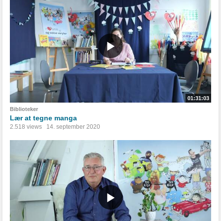
01:31:03
Biblioteker
Lær at tegne manga
2.518 views
14. september 2020