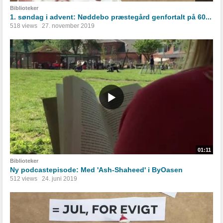
Biblioteker
1. søndag i advent: Nøddebo præstegård genfortalt på 60...
518 views
27. november 2019
01:11
Biblioteker
Ny podcastepisode: Med 'Ash-Shaheed' i ByOasen
512 views
24. juni 2019