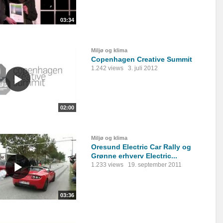
03:34
Miljø og klima
Copenhagen Creative Summit
1.242 views
3. juli 2012
02:00
Miljø og klima
Oresund Electric Car Rally og
Grønne erhverv Electric...
1.233 views
19. september 2011
03:36