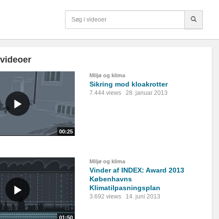
 videoer
Miljø og klima
Sikring mod kloakrotter
7.444 views
28. januar 2013
00:25
Miljø og klima
Vinder af INDEX: Award 2013
Københavns
Klimatilpasningsplan
3.692 views
14. juni 2013
01:50