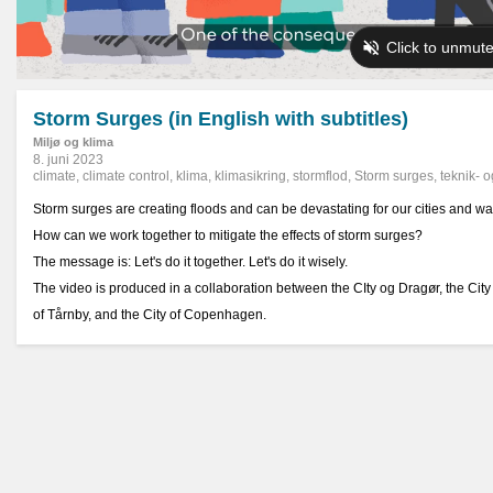
Storm Surges (in English with subtitles)
Miljø og klima
8. juni 2023
climate
,
climate control
,
klima
,
klimasikring
,
stormflod
,
Storm surges
,
teknik- o
Storm surges are creating floods and can be devastating for our cities and way 
How can we work together to mitigate the effects of storm surges?
The message is: Let's do it together. Let's do it wisely.
The video is produced in a collaboration between the CIty og Dragør, the City 
of Tårnby, and the City of Copenhagen.