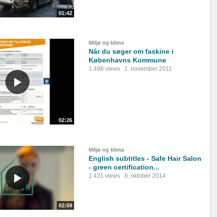
01:42
Miljø og klima
Når du søger om faskine i
Københavns Kommune
1.498 views
1. november 2011
02:26
Miljø og klima
English subtitles - Safe Hair Salon
- green certification...
1.431 views
8. oktober 2014
02:59