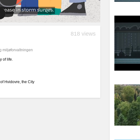
818 views
g miljøforvaltningen
of life.
of Hvidovre, the City