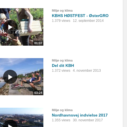
Miljø og klima
KBHS HØSTFEST - ØsterGRO
1.379 views
12. september 2014
01:07
Miljø og klima
Del dit KBH
1.372 views
4. november 2013
03:24
Miljø og klima
Nordhavnsvej indvielse 2017
1.355 views
30. november 2017