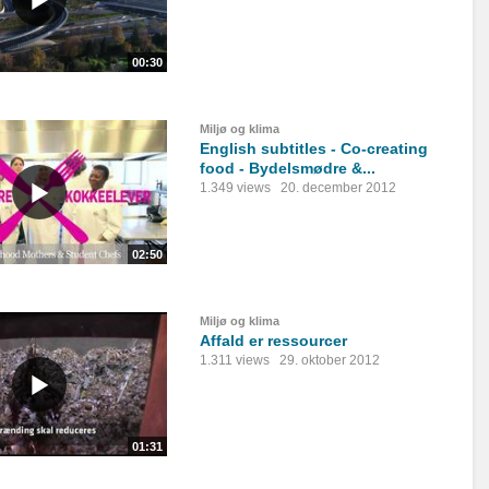
00:30
Miljø og klima
English subtitles - Co-creating
food - Bydelsmødre &...
1.349 views
20. december 2012
02:50
Miljø og klima
Affald er ressourcer
1.311 views
29. oktober 2012
01:31