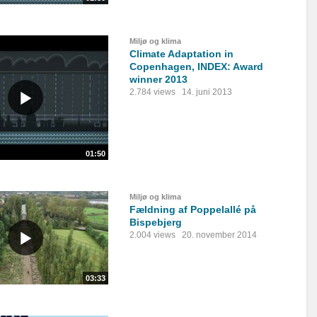
Miljø og klima
Climate Adaptation in
Copenhagen, INDEX: Award
winner 2013
2.784 views
14. juni 2013
01:50
Miljø og klima
Fældning af Poppelallé på
Bispebjerg
2.004 views
20. november 2014
03:33