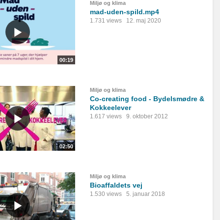
Miljø og klima
mad-uden-spild.mp4
1.731 views
12. maj 2020
00:19
Miljø og klima
Co-creating food - Bydelsmødre &
Kokkeelever
1.617 views
9. oktober 2012
02:50
Miljø og klima
Bioaffaldets vej
1.530 views
5. januar 2018