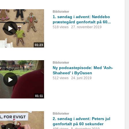
Biblioteker
1. søndag i advent: Nøddebo
præstegård genfortalt på 60...
518 views
27. november 2019
01:23
Biblioteker
Ny podcastepisode: Med 'Ash-
Shaheed' i ByOasen
512 views
24. juni 2019
01:11
Biblioteker
2. søndag i advent: Peters jul
genfortalt på 60 sekunder