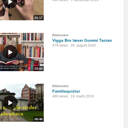
496 views
5. december 2019
01:17
Biblioteker
Vigga Bro læser Gummi Tarzan
479 views
28. august 2020
03:04
Biblioteker
Familiequiztur
460 views
19. marts 2019
00:46