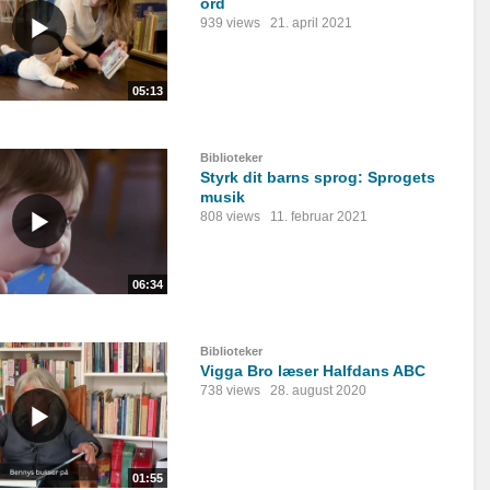
ord
939 views
21. april 2021
05:13
Biblioteker
Styrk dit barns sprog: Sprogets
musik
808 views
11. februar 2021
06:34
Biblioteker
Vigga Bro læser Halfdans ABC
738 views
28. august 2020
01:55