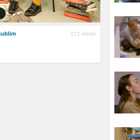
Sublim
271 views