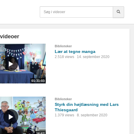
 videoer
Biblioteker
Lær at tegne manga
2.518 views
14. september 2020
01:31:03
Biblioteker
Styrk din højtlæsning med Lars
Thiesgaard
1.379 views
8. september 2020
15:57