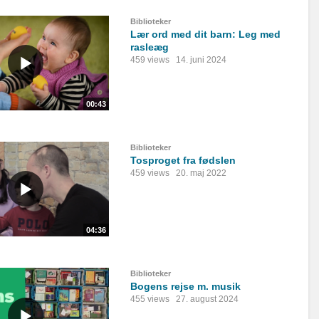
Biblioteker
Lær ord med dit barn: Leg med
rasleæg
459 views
14. juni 2024
00:43
Biblioteker
Tosproget fra fødslen
459 views
20. maj 2022
04:36
Biblioteker
Bogens rejse m. musik
455 views
27. august 2024